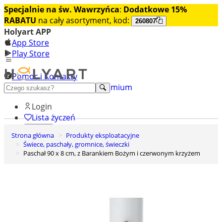
Specjalnie na św. Wawrzyńca
:
Dodatkowe 15%
RABATU
na cały asortyment, kod:
260807
Holyart APP
App Store
Play Store
Pomoc i Kontakty
+48 222 922 860
Odkryj premium
Login
Lista życzeń
Strona główna
Produkty eksploatacyjne
0
Świece, paschały, gromnice, świeczki
Koszyk
Paschał 90 x 8 cm, z Barankiem Bożym i czerwonym krzyżem