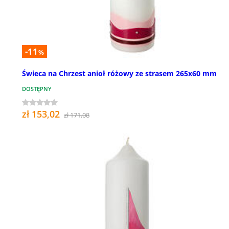
-11
%
Świeca na Chrzest anioł różowy ze strasem 265x60 mm
DOSTĘPNY
zł 153,02
zł 171,08