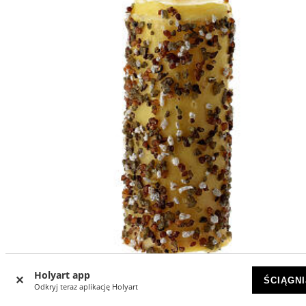
-5
%
Holyart app
ŚCIĄGNI
Odkryj teraz aplikację Holyart
Świeczka wotywna Święty Józef, kadzidło, h 14 cm