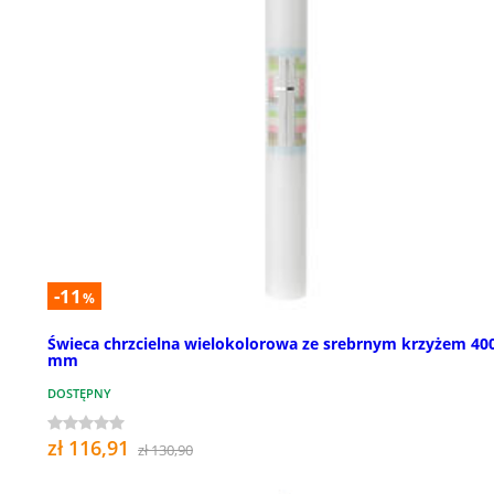
-11
%
Świeca chrzcielna wielokolorowa ze srebrnym krzyżem 40
mm
DOSTĘPNY
zł 116,91
zł 130,90