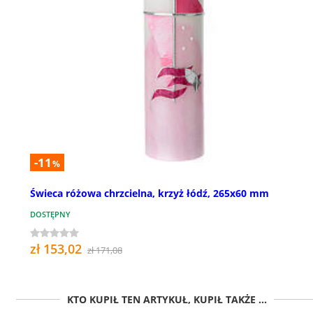
-11
%
Świeca różowa chrzcielna, krzyż łódź, 265x60 mm
DOSTĘPNY
zł 153,02
zł 171,08
KTO KUPIŁ TEN ARTYKUŁ, KUPIŁ TAKŻE ...