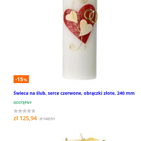
-15
%
Świeca na ślub, serce czerwone, obrączki złote, 240 mm
DOSTĘPNY
zł 125,94
zł 148,51