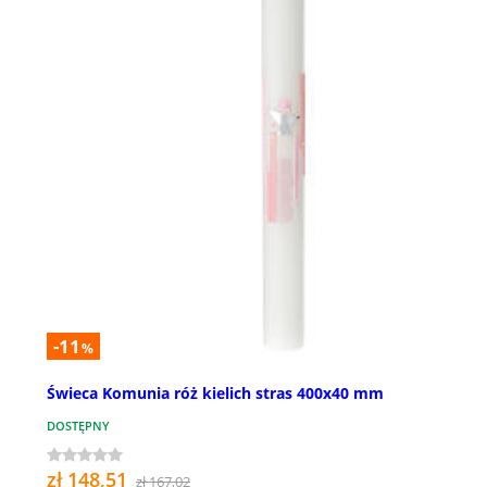
-11
%
Świeca Komunia róż kielich stras 400x40 mm
DOSTĘPNY
zł 148,51
zł 167,02