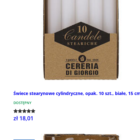
Świece stearynowe cylindryczne, opak. 10 szt., białe, 15 c
DOSTĘPNY
zł 18,01