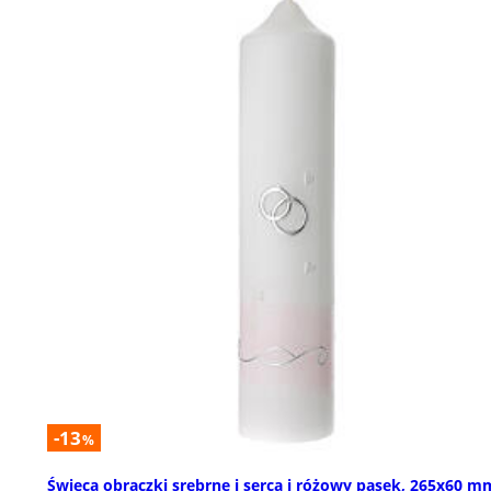
-13
%
Świeca obrączki srebrne i serca i różowy pasek, 265x60 m