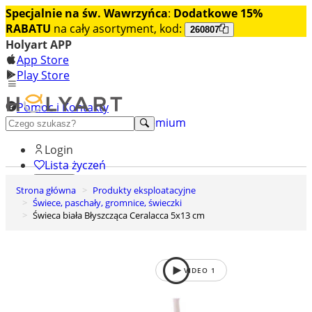
Specjalnie na św. Wawrzyńca
:
Dodatkowe 15%
RABATU
na cały asortyment, kod:
260807
Holyart APP
App Store
Play Store
Pomoc i Kontakty
+48 222 922 860
Odkryj premium
Login
Lista życzeń
Strona główna
Produkty eksploatacyjne
0
Świece, paschały, gromnice, świeczki
Koszyk
Świeca biała Błyszcząca Ceralacca 5x13 cm
VIDEO
1