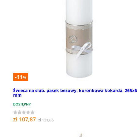
-11
%
Świeca na ślub, pasek beżowy, koronkowa kokarda, 265x
mm
DOSTĘPNY
zł 107,87
zł 121,86