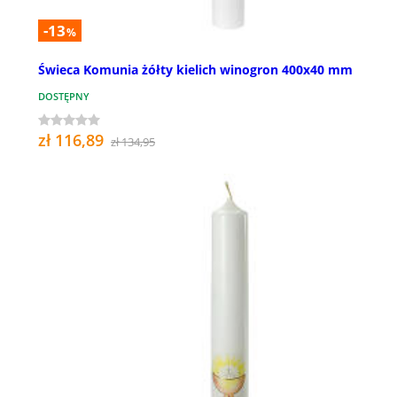
-13
%
Świeca Komunia żółty kielich winogron 400x40 mm
DOSTĘPNY
zł 116,89
zł 134,95