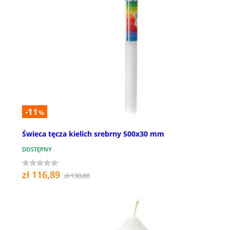
-11
%
Świeca tęcza kielich srebrny 500x30 mm
DOSTĘPNY
zł 116,89
zł 130,88