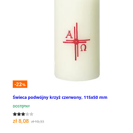
-22
%
Świeca podwójny krzyż czerwony, 115x50 mm
DOSTĘPNY
zł 8,08
zł 10,33