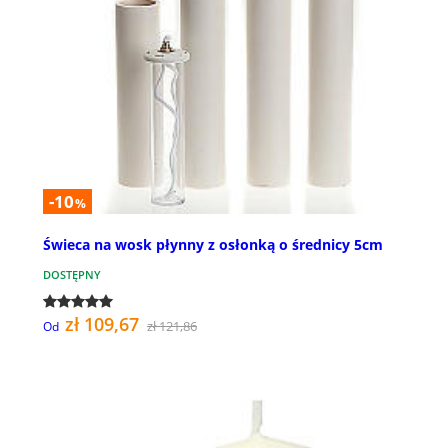
-10
%
Świeca na wosk płynny z osłonką o średnicy 5cm
DOSTĘPNY
zł 109,67
zł 121,86
Od