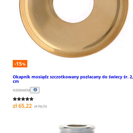
-15
%
Okapnik mosiądz szczotkowany pozłacany do świecy śr. 2
cm
NIEBAWEM
zł 65,22
zł 76,72