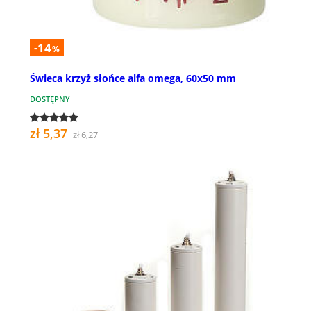
-14
%
Świeca krzyż słońce alfa omega, 60x50 mm
DOSTĘPNY
zł 5,37
zł 6,27