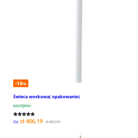
-16
%
Świeca woskowa( opakowanie)
DOSTĘPNY
zł 406,19
zł 482,91
Od