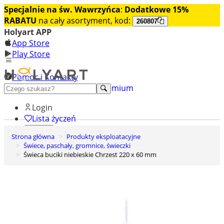
Specjalnie na św. Wawrzyńca
:
Dodatkowe 15%
RABATU
na cały asortyment, kod:
260807
Holyart APP
App Store
Play Store
Pomoc i Kontakty
+48 222 922 860
Odkryj premium
Login
Lista życzeń
Strona główna
Produkty eksploatacyjne
0
Świece, paschały, gromnice, świeczki
Koszyk
Świeca buciki niebieskie Chrzest 220 x 60 mm