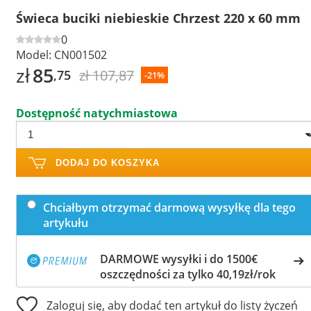
Świeca buciki niebieskie Chrzest 220 x 60 mm
0
Model:
CN001502
zł
85
zł 107,87
,75
-21%
Dostępność natychmiastowa
DODAJ DO KOSZYKA
Chciałbym otrzymać darmową wysyłkę dla tego
artykułu
DARMOWE wysyłki i do 1500€
oszczędności za tylko 40,19zł/rok
Zaloguj się, aby dodać ten artykuł do listy życzeń