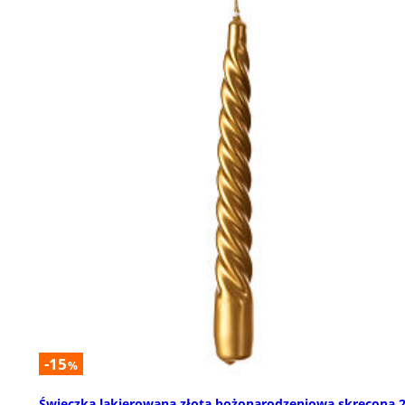
-15
%
Świeczka lakierowana złota bożonarodzeniowa skręcona 