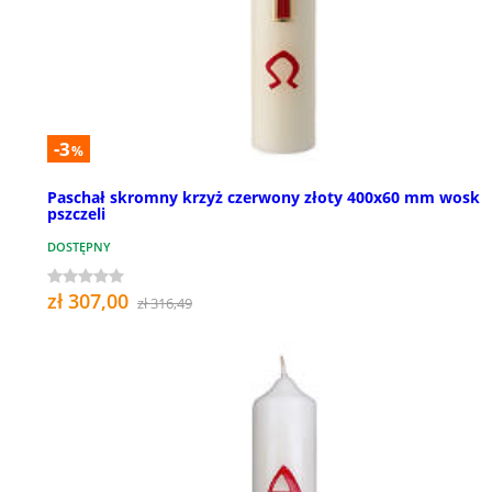
-3
%
Paschał skromny krzyż czerwony złoty 400x60 mm wosk
pszczeli
DOSTĘPNY
zł 307,00
zł 316,49