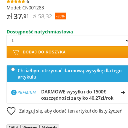
6
Model:
CN001283
zł
37
zł 58,32
,91
-35%
Dostępność natychmiastowa
DODAJ DO KOSZYKA
Chciałbym otrzymać darmową wysyłkę dla tego
artykułu
DARMOWE wysyłki i do 1500€
oszczędności za tylko 40,27zł/rok
Zaloguj się, aby dodać ten artykuł do listy życzeń
OPIS
Wymiary
Materiały