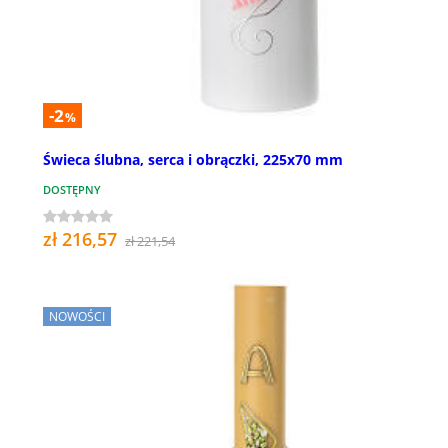
-2
%
Świeca ślubna, serca i obrączki, 225x70 mm
DOSTĘPNY
zł 216,57
zł 221,54
NOWOŚCI