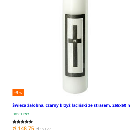
-3
%
Świeca żałobna, czarny krzyż łaciński ze strasem, 265x60
DOSTĘPNY
zł 148,75
zł 153,27