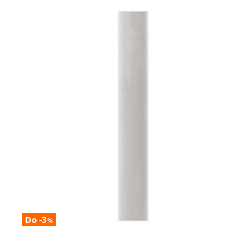
Do -3
%