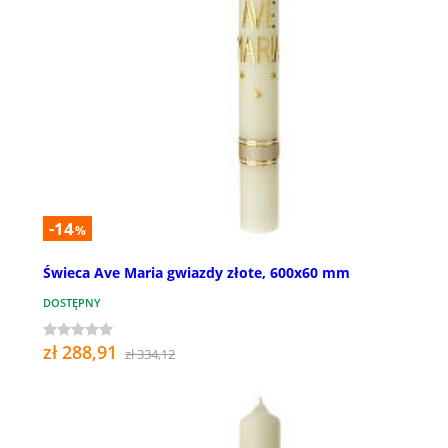
-14
%
Świeca Ave Maria gwiazdy złote, 600x60 mm
DOSTĘPNY
zł 288,91
zł 334,12