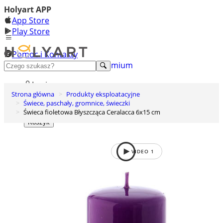
Holyart APP
App Store
Play Store
Pomoc i Kontakty
+48 222 922 860
Odkryj premium
Login
Strona główna
Produkty eksploatacyjne
Lista życzeń
Świece, paschały, gromnice, świeczki
Świeca fioletowa Błyszcząca Ceralacca 6x15 cm
0
Koszyk
VIDEO
1