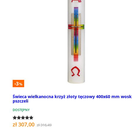
-3
%
Świeca wielkanocna krzyż złoty tęczowy 400x60 mm wosk
pszczeli
DOSTĘPNY
zł 307,00
zł 316,49