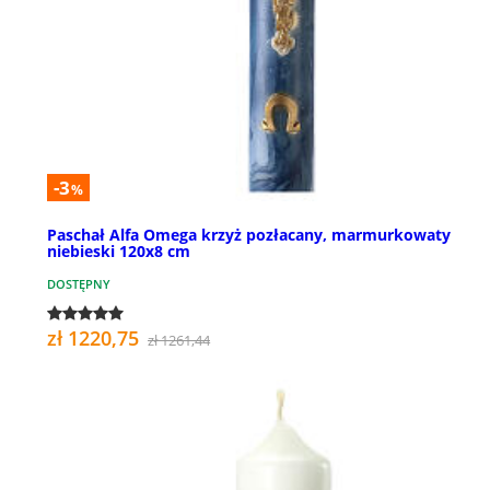
-3
%
Paschał Alfa Omega krzyż pozłacany, marmurkowaty
niebieski 120x8 cm
DOSTĘPNY
zł 1220,75
zł 1261,44