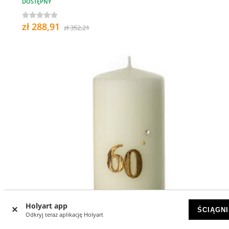
DOSTĘPNY
zł 288,91
zł 352,21
Holyart app
ŚCIĄGNI
Odkryj teraz aplikację Holyart