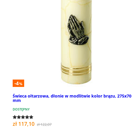
-4
%
Świeca ołtarzowa, dłonie w modlitwie kolor brązu, 275x70
mm
DOSTĘPNY
zł 117,10
zł 122,07