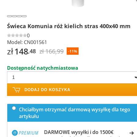
Świeca Komunia róż kielich stras 400x40 mm
0
Model:
CN001561
zł
148
zł 166,99
,48
-11%
Dostępność natychmiastowa
DODAJ DO KOSZYKA
Chciałbym otrzymać darmową wysyłkę dla tego
artykułu
DARMOWE wysyłki i do 1500€