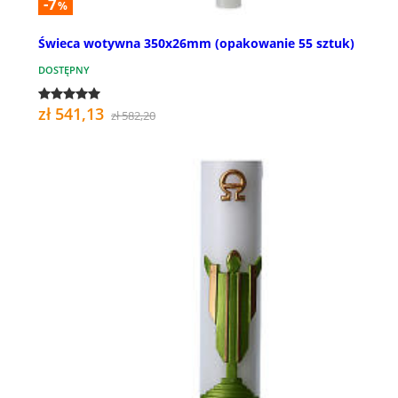
-7
%
Świeca wotywna 350x26mm (opakowanie 55 sztuk)
DOSTĘPNY
zł 541,13
zł 582,20