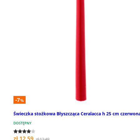
-7
%
Świeczka stożkowa Błyszcząca Ceralacca h 25 cm czerwon
DOSTĘPNY
zł 12,59
zł 13,49