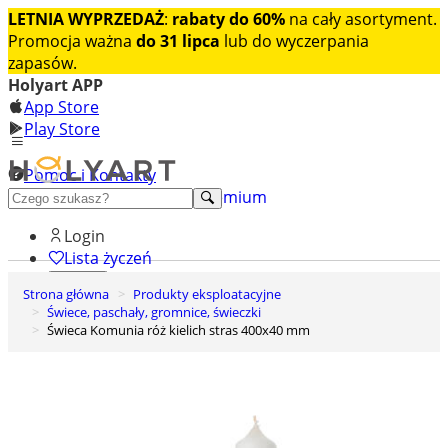
LETNIA WYPRZEDAŻ
:
rabaty do 60%
na cały asortyment.
Promocja ważna
do 31 lipca
lub do wyczerpania
zapasów.
Holyart APP
App Store
Play Store
Pomoc i Kontakty
+48 222 922 860
Odkryj premium
Login
Lista życzeń
Strona główna
Produkty eksploatacyjne
0
Świece, paschały, gromnice, świeczki
Koszyk
Świeca Komunia róż kielich stras 400x40 mm