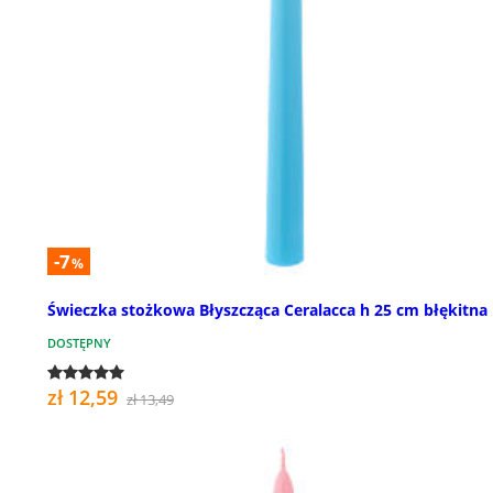
-7
%
Świeczka stożkowa Błyszcząca Ceralacca h 25 cm błękitna
DOSTĘPNY
zł 12,59
zł 13,49