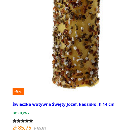
-5
%
Świeczka wotywna Święty Józef, kadzidło, h 14 cm
DOSTĘPNY
zł 85,75
zł 89,81