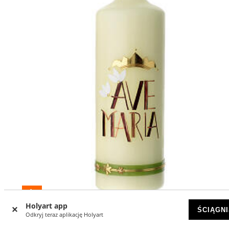
-4
%
Holyart app
ŚCIĄGNI
Świeca Ave Maria czerwono-złote, 230x80 mm
Odkryj teraz aplikację Holyart