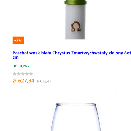
-7
%
Paschał wosk biały Chrystus Zmartwychwstały zielony 8x
cm
DOSTĘPNY
zł 627,34
zł 672,47