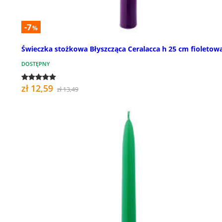
-7
%
Świeczka stożkowa Błyszcząca Ceralacca h 25 cm fioletow
DOSTĘPNY
zł 12,59
zł 13,49