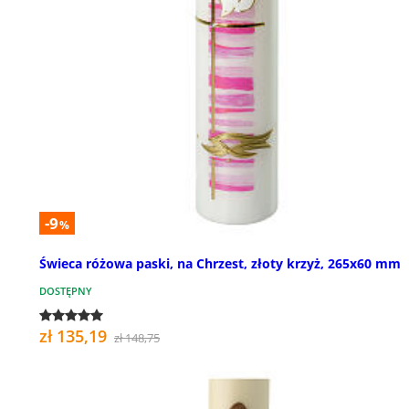
-9
%
Świeca różowa paski, na Chrzest, złoty krzyż, 265x60 mm
DOSTĘPNY
zł 135,19
zł 148,75