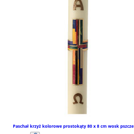
Paschał krzyż kolorowe prostokąty 80 x 8 cm wosk pszczel