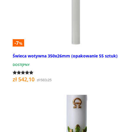
-7
%
Świeca wotywna 350x26mm (opakowanie 55 sztuk)
DOSTĘPNY
zł 542,10
zł 583,25