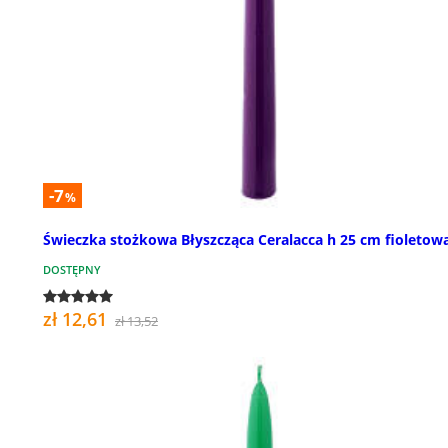
-7
%
Świeczka stożkowa Błyszcząca Ceralacca h 25 cm fioletow
DOSTĘPNY
zł 12,61
zł 13,52