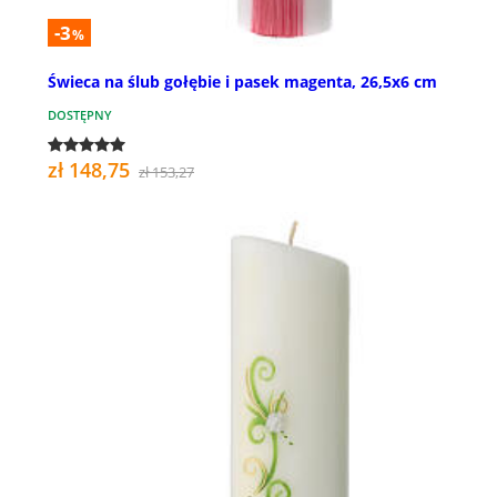
-3
%
Świeca na ślub gołębie i pasek magenta, 26,5x6 cm
DOSTĘPNY
zł 148,75
zł 153,27