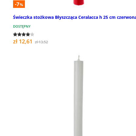
-7
%
Świeczka stożkowa Błyszcząca Ceralacca h 25 cm czerwon
DOSTĘPNY
zł 12,61
zł 13,52