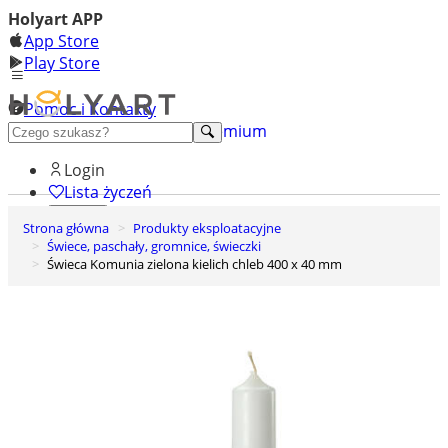
Holyart APP
App Store
Play Store
Pomoc i Kontakty
+48 222 922 860
Odkryj premium
Login
Lista życzeń
Strona główna
Produkty eksploatacyjne
0
Świece, paschały, gromnice, świeczki
Koszyk
Świeca Komunia zielona kielich chleb 400 x 40 mm