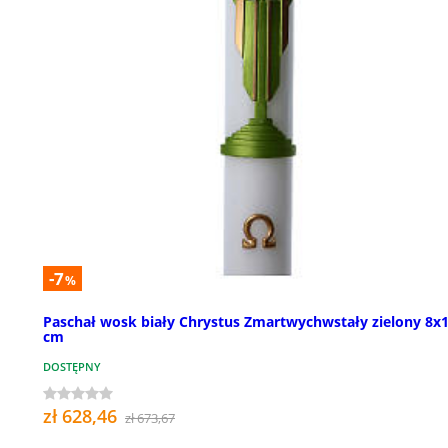
-7
%
Paschał wosk biały Chrystus Zmartwychwstały zielony 8x
cm
DOSTĘPNY
zł 628,46
zł 673,67