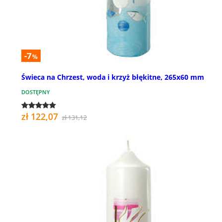
-7
%
Świeca na Chrzest, woda i krzyż błękitne, 265x60 mm
DOSTĘPNY
zł 122,07
zł 131,12