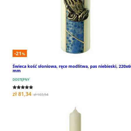
-21
%
Świeca kość słoniowa, ręce modlitwa, pas niebieski, 220x6
mm
DOSTĘPNY
zł 81,34
zł 103,54