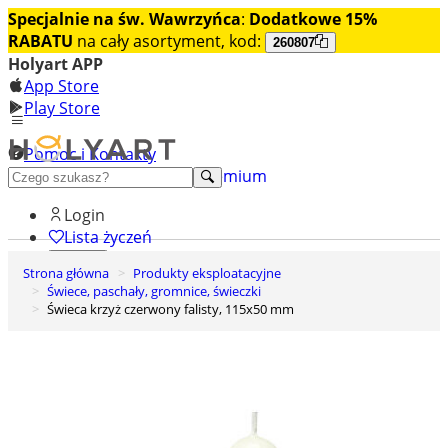
Specjalnie na św. Wawrzyńca
:
Dodatkowe 15%
RABATU
na cały asortyment, kod:
260807
Holyart APP
App Store
Play Store
Pomoc i Kontakty
+48 222 922 860
Odkryj premium
Login
Lista życzeń
Strona główna
Produkty eksploatacyjne
0
Świece, paschały, gromnice, świeczki
Koszyk
Świeca krzyż czerwony falisty, 115x50 mm