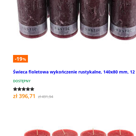
-19
%
Świeca fioletowa wykończenie rustykalne, 140x80 mm, 12 
DOSTĘPNY
zł 396,71
zł 491,94