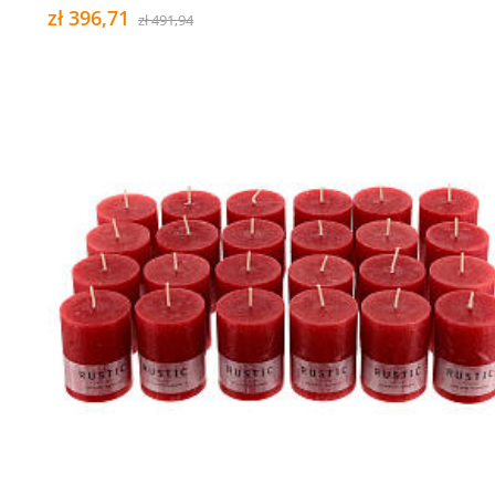
zł 396,71
zł 491,94