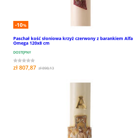
-10
%
Paschał kość słoniowa krzyż czerwony z barankiem Alfa
Omega 120x8 cm
DOSTĘPNY
zł 807,87
zł 898,13