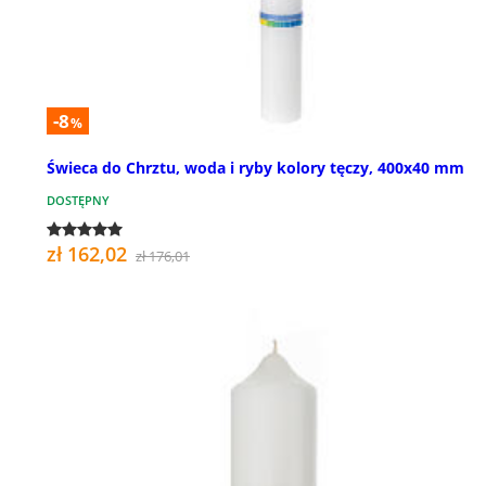
-8
%
Świeca do Chrztu, woda i ryby kolory tęczy, 400x40 mm
DOSTĘPNY
zł 162,02
zł 176,01