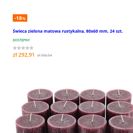
-18
%
Świeca zielona matowa rustykalna, 80x60 mm, 24 szt.
DOSTĘPNY
zł 292,91
zł 356,54