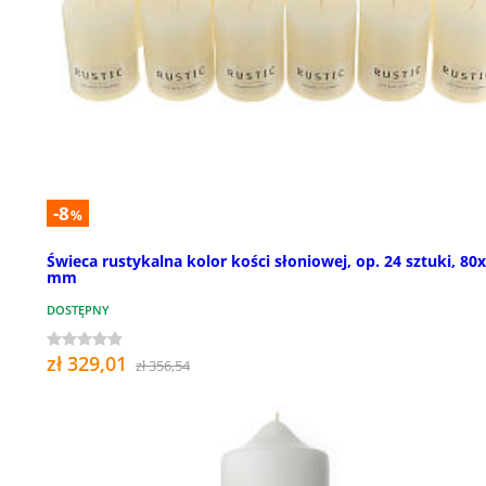
-8
%
Świeca rustykalna kolor kości słoniowej, op. 24 sztuki, 80
mm
DOSTĘPNY
zł 329,01
zł 356,54