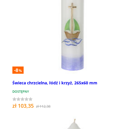
-8
%
Świeca chrzcielna, łódź i krzyż, 265x60 mm
DOSTĘPNY
zł 103,35
zł 112,38