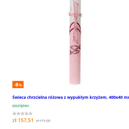
-8
%
Świeca chrzcielna różowa z wypukłym krzyżem, 400x40 
DOSTĘPNY
zł 157,51
zł 171,05