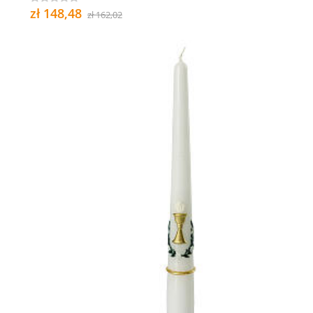
zł 148,48
zł 162,02