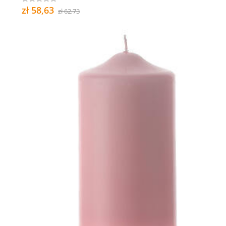
zł 58,63
zł 62,73