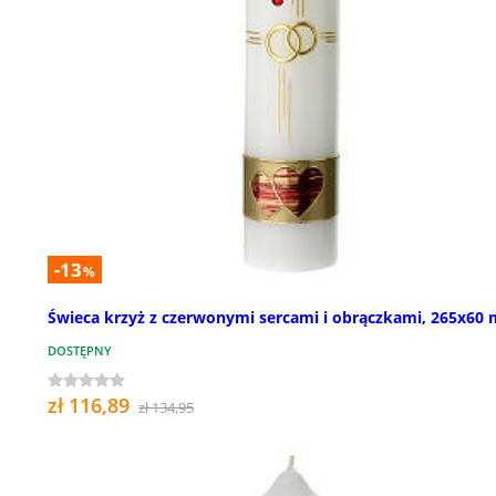
-13
%
Świeca krzyż z czerwonymi sercami i obrączkami, 265x60
DOSTĘPNY
zł 116,89
zł 134,95