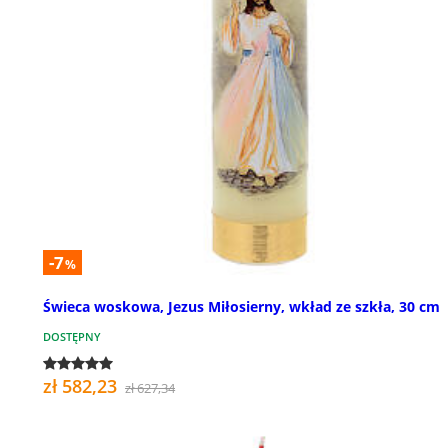
-7
%
Świeca woskowa, Jezus Miłosierny, wkład ze szkła, 30 cm
DOSTĘPNY
zł 582,23
zł 627,34