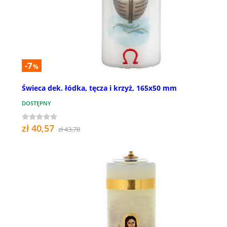
-7
%
Świeca dek. łódka, tęcza i krzyż, 165x50 mm
DOSTĘPNY
zł 40,57
zł 43,78