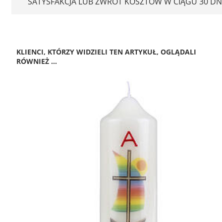
SATYSFAKCJA LUB ZWROT KOSZTÓW W CIĄGU 30 DN
KLIENCI, KTÓRZY WIDZIELI TEN ARTYKUŁ, OGLĄDALI
RÓWNIEŻ ...