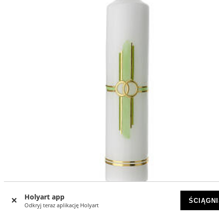
Holyart app
ŚCIĄGNI
Świeca krzyż zielony i obrączki 265x60 mm
Odkryj teraz aplikację Holyart