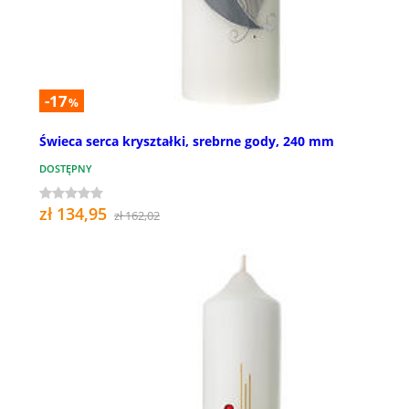
-17
%
Świeca serca kryształki, srebrne gody, 240 mm
DOSTĘPNY
zł 134,95
zł 162,02