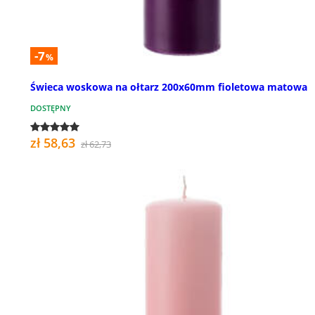
-7
%
Świeca woskowa na ołtarz 200x60mm fioletowa matowa
DOSTĘPNY
zł 58,63
zł 62,73