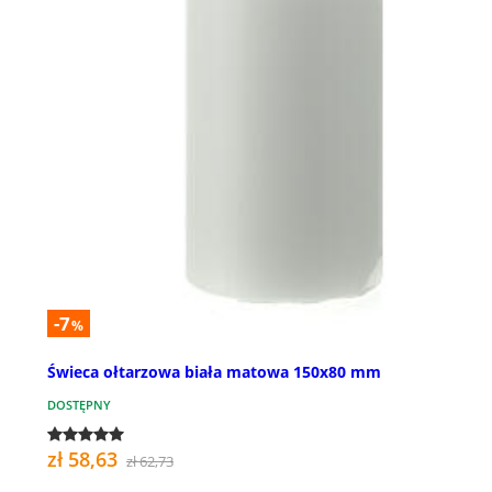
-7
%
Świeca ołtarzowa biała matowa 150x80 mm
DOSTĘPNY
zł 58,63
zł 62,73