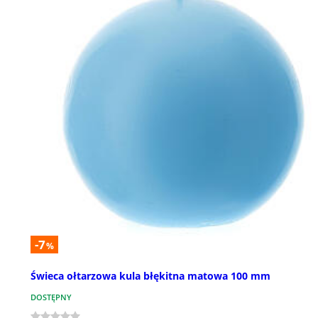
-7
%
Świeca ołtarzowa kula błękitna matowa 100 mm
DOSTĘPNY