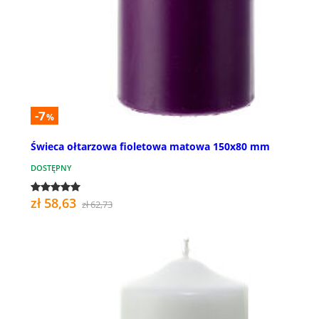
-7
%
Świeca ołtarzowa fioletowa matowa 150x80 mm
DOSTĘPNY
zł 58,63
zł 62,73