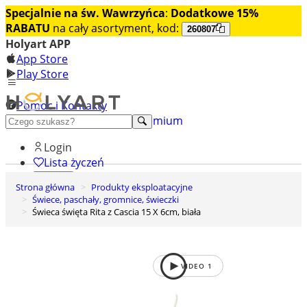
Specjalnie na św. Wawrzyńca
:
Dodatkowe 15%
RABATU
na cały asortyment, kod:
260807
Holyart APP
App Store
Play Store
Pomoc i Kontakty
+48 222 922 860
Odkryj premium
Login
Lista życzeń
Strona główna
Produkty eksploatacyjne
0
Świece, paschały, gromnice, świeczki
Koszyk
Świeca święta Rita z Cascia 15 X 6cm, biała
VIDEO
1