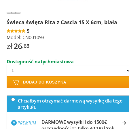
Świeca święta Rita z Cascia 15 X 6cm, biała
5
Model:
CN001093
zł
26
,63
Dostępność natychmiastowa
DODAJ DO KOSZYKA
Chciałbym otrzymać darmową wysyłkę dla tego
artykułu
DARMOWE wysyłki i do 1500€
oszczędności za tylko 40,19zł/rok