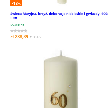
-18
%
Świeca Maryjna, krzyż, dekoracje niebieskie i gwiazdy, 60
mm
DOSTĘPNY
zł 288,39
zł 351,58