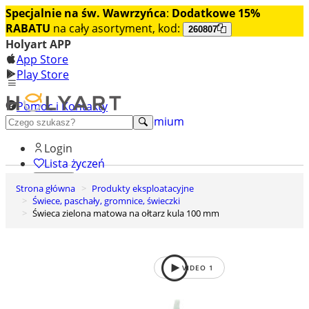
Specjalnie na św. Wawrzyńca
:
Dodatkowe 15%
RABATU
na cały asortyment, kod:
260807
Holyart APP
App Store
Play Store
Pomoc i Kontakty
+48 222 922 860
Odkryj premium
Login
Lista życzeń
Strona główna
Produkty eksploatacyjne
0
Świece, paschały, gromnice, świeczki
Koszyk
Świeca zielona matowa na ołtarz kula 100 mm
VIDEO
1