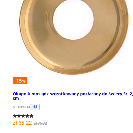
-15
%
Okapnik mosiądz szczotkowany pozłacany do świecy śr. 2
cm
NIEBAWEM
zł 65,22
zł 76,72