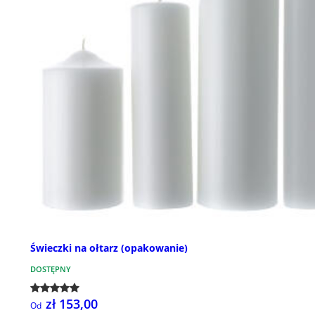
Świeczki na ołtarz (opakowanie)
DOSTĘPNY
zł 153,00
Od