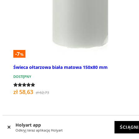
-7
%
Świeca ołtarzowa biała matowa 150x80 mm
DOSTĘPNY
zł 58,63
zł 62,73
Holyart app
ŚCIĄGNI
Odkryj teraz aplikację Holyart