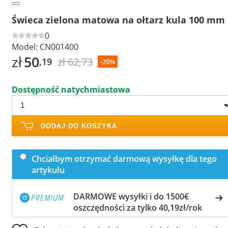
Świeca zielona matowa na ołtarz kula 100 mm
0
Model:
CN001400
zł
50
zł 62,73
,19
-20%
Dostępność natychmiastowa
DODAJ DO KOSZYKA
Chciałbym otrzymać darmową wysyłkę dla tego
artykułu
DARMOWE wysyłki i do 1500€
oszczędności za tylko 40,19zł/rok