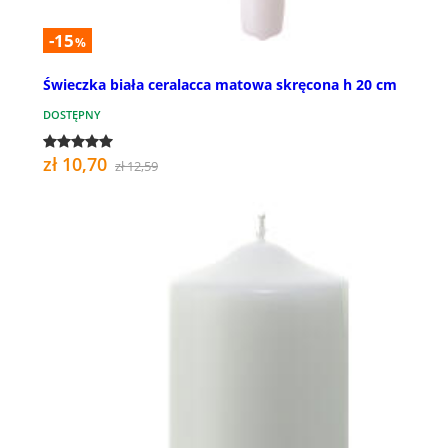
-15
%
Świeczka biała ceralacca matowa skręcona h 20 cm
DOSTĘPNY
zł 10,70
zł 12,59