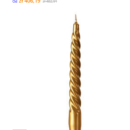
zł 406,19
zł 482,91
Od