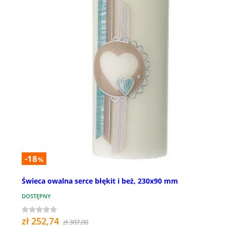
-18
%
Świeca owalna serce błękit i beż, 230x90 mm
DOSTĘPNY
zł 252,74
zł 307,00