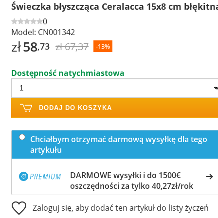
Świeczka błyszcząca Ceralacca 15x8 cm błękitn
0
Model:
CN001342
zł
58
zł 67,37
,73
-13%
Dostępność natychmiastowa
DODAJ DO KOSZYKA
Chciałbym otrzymać darmową wysyłkę dla tego
artykułu
DARMOWE wysyłki i do 1500€
oszczędności za tylko 40,27zł/rok
Zaloguj się, aby dodać ten artykuł do listy życzeń