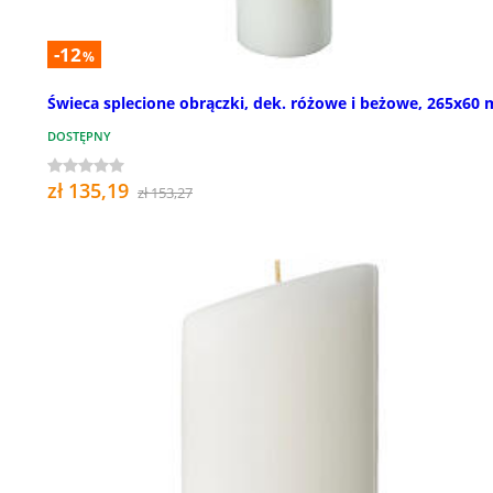
-12
%
Świeca splecione obrączki, dek. różowe i beżowe, 265x60
DOSTĘPNY
zł 135,19
zł 153,27