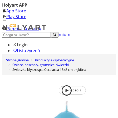
Holyart APP
App Store
Play Store
Pomoc i Kontakty
+48 222 922 860
Odkryj premium
Login
Lista życzeń
Strona główna
Produkty eksploatacyjne
0
Świece, paschały, gromnice, świeczki
Koszyk
Świeczka błyszcząca Ceralacca 15x8 cm błękitna
VIDEO
1