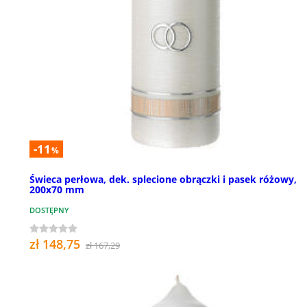
-11
%
Świeca perłowa, dek. splecione obrączki i pasek różowy,
200x70 mm
DOSTĘPNY
zł 148,75
zł 167,29