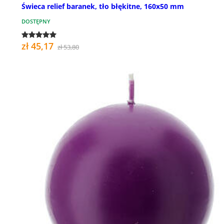
Świeca relief baranek, tło błękitne, 160x50 mm
DOSTĘPNY
zł 45,17
zł 53,80