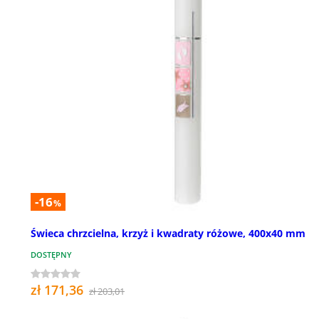
-16
%
Świeca chrzcielna, krzyż i kwadraty różowe, 400x40 mm
DOSTĘPNY
zł 171,36
zł 203,01