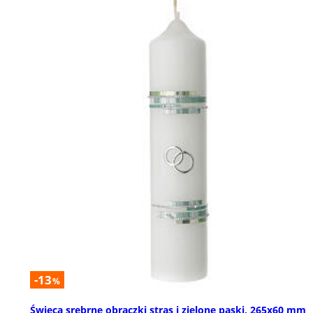
-13
%
Świeca srebrne obrączki stras i zielone paski, 265x60 mm