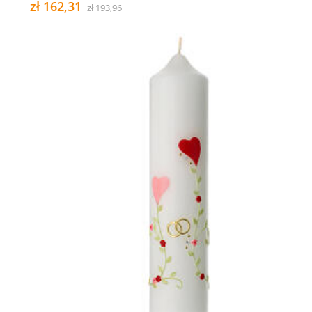
zł 162,31
zł 193,96