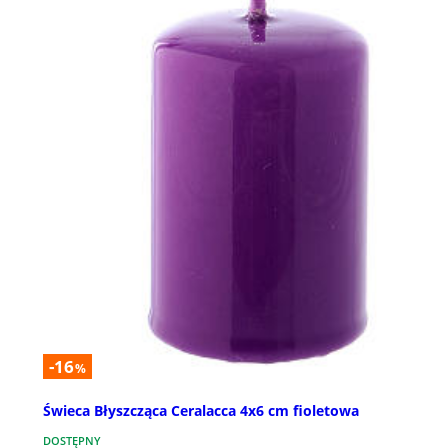
-16
%
Świeca Błyszcząca Ceralacca 4x6 cm fioletowa
DOSTĘPNY