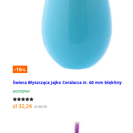
-16
%
Świeca Błyszcząca Jajko Ceralacca śr. 60 mm błękitny
DOSTĘPNY
zł 32,24
zł 38,39