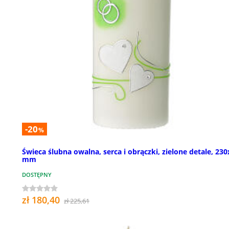
-20
%
Świeca ślubna owalna, serca i obrączki, zielone detale, 23
mm
DOSTĘPNY
zł 180,40
zł 225,61