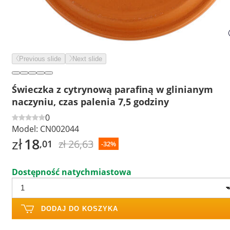
Previous slide
Next slide
Świeczka z cytrynową parafiną w glinianym
naczyniu, czas palenia 7,5 godziny
0
Model:
CN002044
zł
18
zł 26,63
,01
-32%
Dostępność natychmiastowa
DODAJ DO KOSZYKA