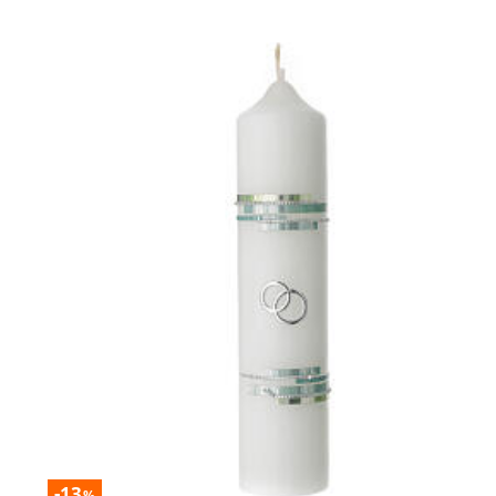
-13
%