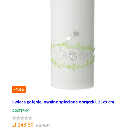
-13
%
Świeca gołębie, owalne splecione obrączki, 23x9 cm
DOSTĘPNY
zł 243,30
zł 279,41