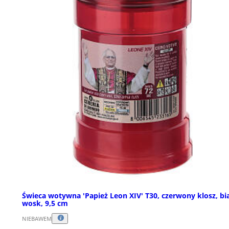
Świeca wotywna 'Papież Leon XIV' T30, czerwony klosz, bi
wosk, 9,5 cm
NIEBAWEM