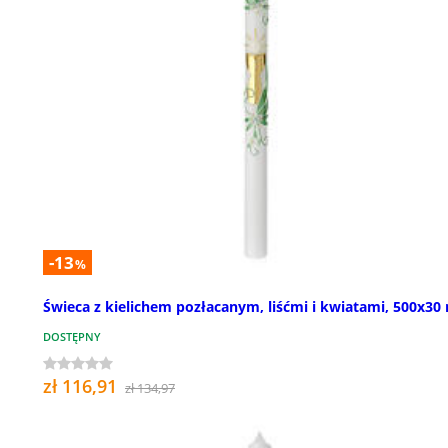
-13
%
Świeca z kielichem pozłacanym, liśćmi i kwiatami, 500x3
DOSTĘPNY
zł 116,91
zł 134,97