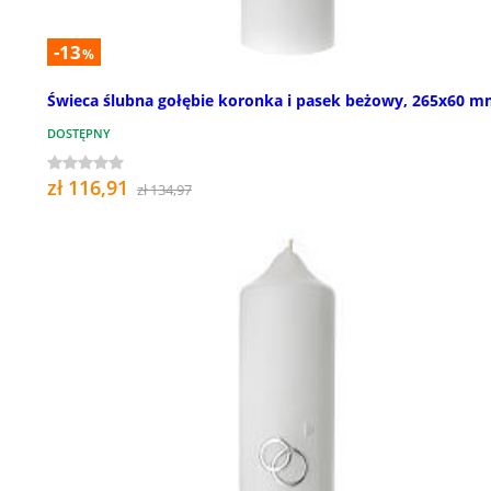
-13
%
Świeca ślubna gołębie koronka i pasek beżowy, 265x60 
DOSTĘPNY
zł 116,91
zł 134,97