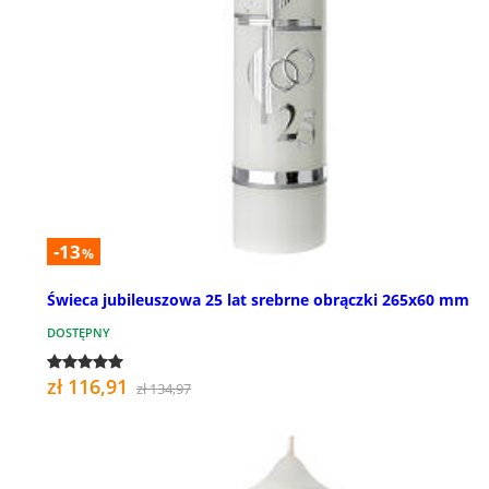
-13
%
Świeca jubileuszowa 25 lat srebrne obrączki 265x60 mm
DOSTĘPNY
zł 116,91
zł 134,97