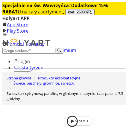
Specjalnie na św. Wawrzyńca
:
Dodatkowe 15%
RABATU
na cały asortyment,
kod: 260807
Holyart APP
App Store
Play Store
Pomoc i Kontakty
+48 222 922 860
Odkryj premium
Login
Lista życzeń
Strona główna
Produkty eksploatacyjne
0
Świece, paschały, gromnice, świeczki
Koszyk
Świeczka z cytrynową parafiną w glinianym naczyniu, czas palenia 7,5
godziny
VIDEO
1