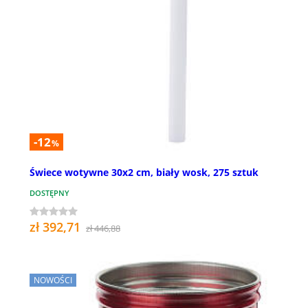
-12
%
Świece wotywne 30x2 cm, biały wosk, 275 sztuk
DOSTĘPNY
zł 392,71
zł 446,88
NOWOŚCI