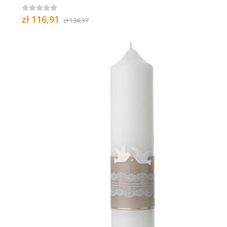
zł 116,91
zł 134,97