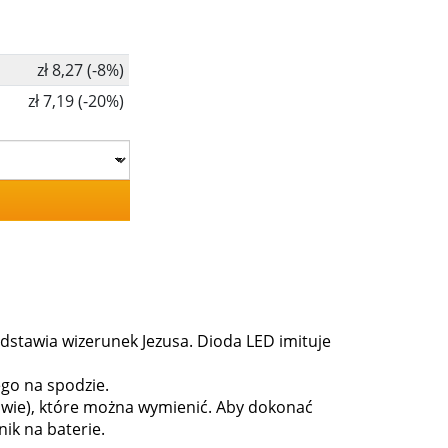
zł 8,27 (-8%)
zł 7,19 (-20%)
edstawia wizerunek Jezusa. Dioda LED imituje
go na spodzie.
awie), które można wymienić. Aby dokonać
ik na baterie.