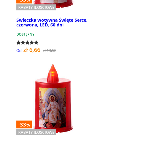
%
RABATY ILOŚCIOWE
Świeczka wotywna Święte Serce,
czerwona, LED, 60 dni
DOSTĘPNY
zł 6,66
zł 13,52
Od
-33
%
RABATY ILOŚCIOWE