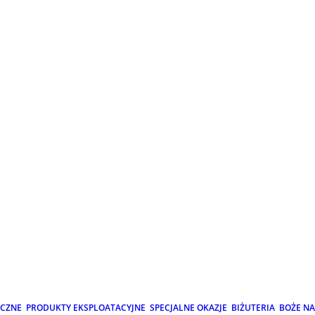
ICZNE
PRODUKTY EKSPLOATACYJNE
SPECJALNE OKAZJE
BIŻUTERIA
BOŻE N