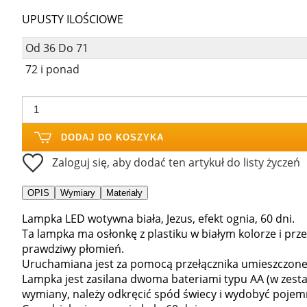
UPUSTY ILOŚCIOWE
Od 36 Do 71
72 i ponad
DODAJ DO KOSZYKA
Zaloguj się, aby dodać ten artykuł do listy życzeń
OPIS
Wymiary
Materiały
Lampka LED wotywna biała, Jezus, efekt ognia, 60 dni.
Ta lampka ma osłonkę z plastiku w białym kolorze i prz
prawdziwy płomień.
Uruchamiana jest za pomocą przełącznika umieszczone
Lampka jest zasilana dwoma bateriami typu AA (w zest
wymiany, należy odkręcić spód świecy i wydobyć pojemn