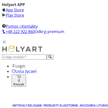
Holyart APP
App Store
Play Store
Pomoc i Kontakty
+48 222 922 860
Odkryj premium
Login
Lista życzeń
0
Koszyk
ARTYKUŁY RELIGIJNE
PRODUKTY KLASZTORNE
AKCESORIA LITURG