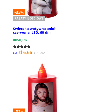
-33
%
RABATY ILOŚCIOWE
Świeczka wotywna anioł,
czerwona, LED, 60 dni
DOSTĘPNY
zł 6,66
zł 13,52
Od
-33