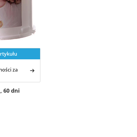
rtykułu
ości za
, 60 dni