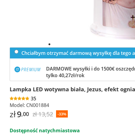
Chciałbym otrzymać darmową wysyłkę dla tego a
DARMOWE wysyłki i do 1500€ oszczędn
tylko 40,27zł/rok
Lampka LED wotywna biała, Jezus, efekt ognia
35
Model:
CN001884
zł
9
zł 13,52
,00
-33%
Dostępność natychmiastowa