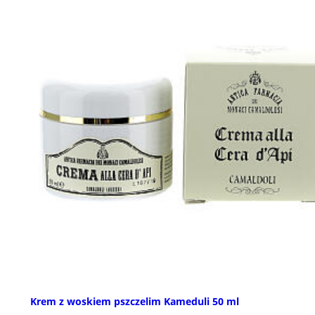
Krem z woskiem pszczelim Kameduli 50 ml