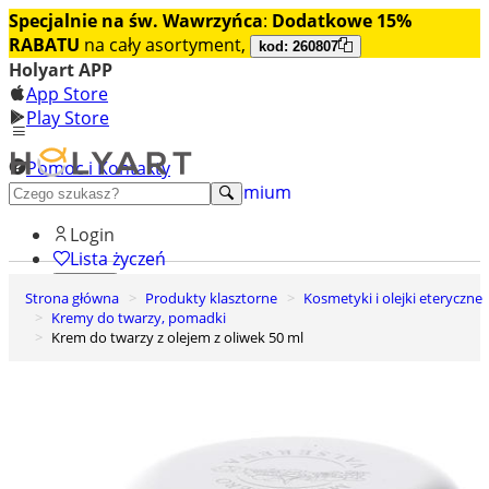
Specjalnie na św. Wawrzyńca
:
Dodatkowe 15%
RABATU
na cały asortyment,
kod: 260807
Holyart APP
App Store
Play Store
Pomoc i Kontakty
+48 222 922 860
Odkryj premium
Login
Lista życzeń
Strona główna
Produkty klasztorne
Kosmetyki i olejki eteryczne
0
Kremy do twarzy, pomadki
Koszyk
Krem do twarzy z olejem z oliwek 50 ml