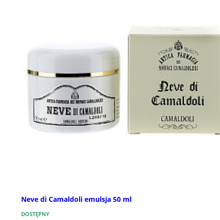
Neve di Camaldoli emulsja 50 ml
DOSTĘPNY