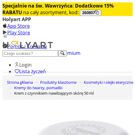
Specjalnie na św. Wawrzyńca
:
Dodatkowe 15%
RABATU
na cały asortyment, kod:
260807
Holyart APP
App Store
Play Store
Pomoc i Kontakty
+48 222 922 860
Odkryj premium
Login
Lista życzeń
Strona główna
Produkty klasztorne
Kosmetyki i olejki eteryczne
0
Kremy do twarzy, pomadki
Koszyk
Krem z czynnikiem nawilżającym skórę 50 ml