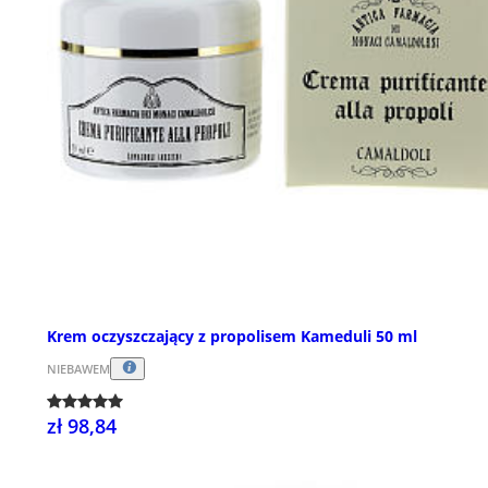
Krem oczyszczający z propolisem Kameduli 50 ml
NIEBAWEM
zł 98,84