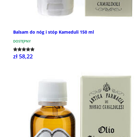
Balsam do nóg i stóp Kameduli 150 ml
DOSTĘPNY
zł 58,22