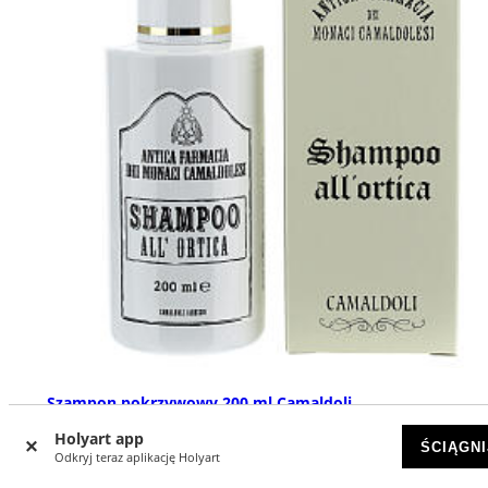
Szampon pokrzywowy 200 ml Camaldoli
DOSTĘPNY
Holyart app
ŚCIĄGNI
Odkryj teraz aplikację Holyart