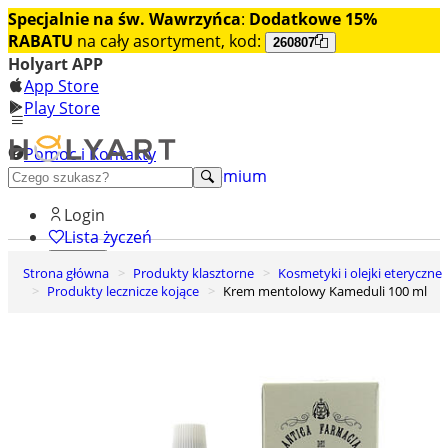
Specjalnie na św. Wawrzyńca
:
Dodatkowe 15%
RABATU
na cały asortyment, kod:
260807
Holyart APP
App Store
Play Store
Pomoc i Kontakty
+48 222 922 860
Odkryj premium
Login
Lista życzeń
Strona główna
Produkty klasztorne
Kosmetyki i olejki eteryczne
0
Produkty lecznicze kojące
Krem mentolowy Kameduli 100 ml
Koszyk