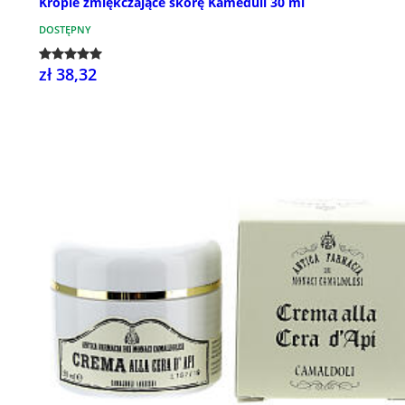
Krople zmiękczające skórę Kameduli 30 ml
DOSTĘPNY
zł 38,32