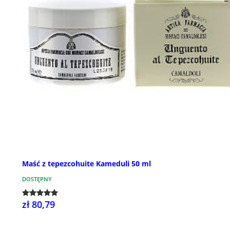
Maść z tepezcohuite Kameduli 50 ml
DOSTĘPNY
zł 80,79