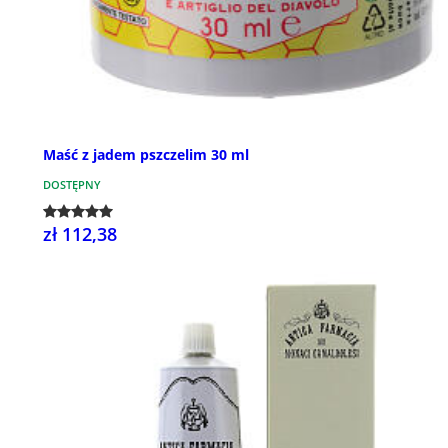
Maść z jadem pszczelim 30 ml
DOSTĘPNY
zł 112,38