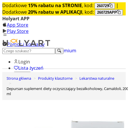
Dodatkowe
15% rabatu na STRONIE
, kod:
|
260729
Dodatkowe
20% rabatu w APLIKACJI
, kod:
260729APP
Holyart APP
App Store
Play Store
Pomoc i Kontakty
+48 222 922 860
Odkryj premium
Login
Lista życzeń
Strona główna
Produkty klasztorne
Lekarstwa naturalne
0
Koszyk
Depursan suplement diety oczyszczający bezalkoholowy, Camaldoli, 200
ml