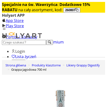
Specjalnie na św. Wawrzyńca
:
Dodatkowe 15%
RABATU
na cały asortyment, kod:
260807
Holyart APP
App Store
Play Store
Pomoc i Kontakty
+48 222 922 860
Odkryj premium
Login
Lista życzeń
Strona główna
Produkty klasztorne
Likiery Grappy Digestify
0
Grappa jagodowa 700 ml
Koszyk