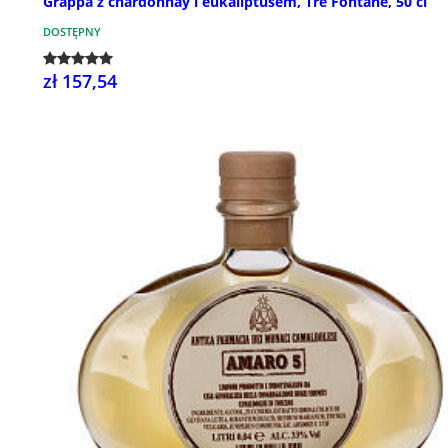
Grappa z chardonnay i eukaliptusem, Tre Fontane, 50 cl
DOSTĘPNY
zł 157,54