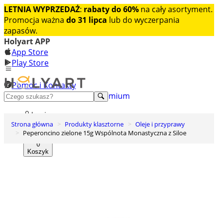
LETNIA WYPRZEDAŻ
:
rabaty do 60%
na cały asortyment.
Promocja ważna
do 31 lipca
lub do wyczerpania
zapasów.
Holyart APP
App Store
Play Store
Pomoc i Kontakty
+48 222 922 860
Odkryj premium
Login
Strona główna
Produkty klasztorne
Oleje i przyprawy
Lista życzeń
Peperoncino zielone 15g Wspólnota Monastyczna z Siloe
0
Koszyk