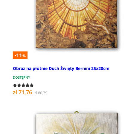
-11
%
Obraz na płótnie Duch Święty Bernini 25x20cm
DOSTĘPNY
zł 71,76
zł 80,79