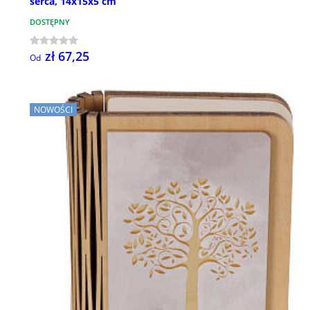
serca, 14x15x5 cm
DOSTĘPNY
zł 67,25
Od
NOWOŚCI