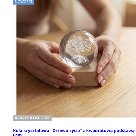
NOWOŚCI
RABATY ILOŚCIOWE
Kula kryształowa „Drzewo życia” z kwadratową podstawą,
6cm