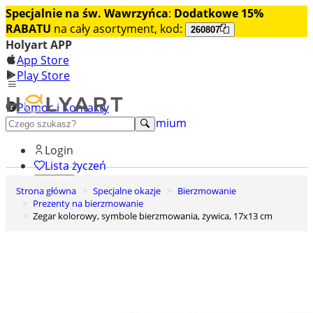
Specjalnie na św. Wawrzyńca
:
Dodatkowe 15%
RABATU
na cały asortyment, kod:
260807
Holyart APP
App Store
Play Store
Pomoc i Kontakty
+48 222 922 860
Odkryj premium
Login
Lista życzeń
Strona główna
Specjalne okazje
Bierzmowanie
0
Prezenty na bierzmowanie
Koszyk
Zegar kolorowy, symbole bierzmowania, żywica, 17x13 cm