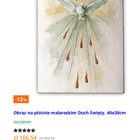
-12
%
Obraz na płótnie malaraskim Duch Święty, 40x30cm
DOSTĘPNY
zł 166,54
zł 189,10