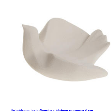
Gołębica w locie figurka z białego szamotu 6 cm