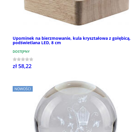
Upominek na bierzmowanie, kula kryształowa z gołębicą,
podświetlana LED, 8 cm
DOSTĘPNY
zł 58,22
NOWOŚCI