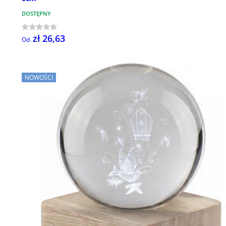
DOSTĘPNY
zł 26,63
Od
NOWOŚCI