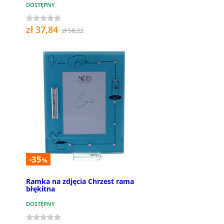
DOSTĘPNY
zł 37,84
zł 58,22
-35
%
Ramka na zdjęcia Chrzest rama
błękitna
DOSTĘPNY