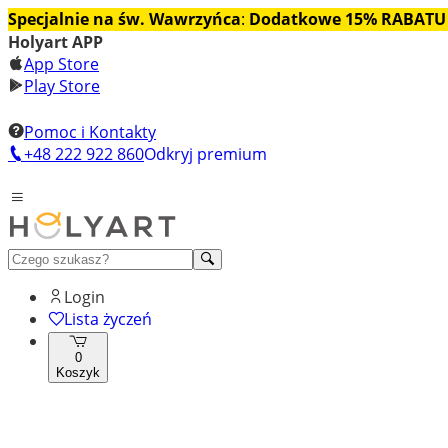
Specjalnie na św. Wawrzyńca
:
Dodatkowe 15% RABATU
Holyart APP
App Store
Play Store
Pomoc i Kontakty
+48 222 922 860
Odkryj premium
Login
Lista życzeń
0
Koszyk