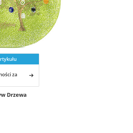
rtykułu
ości za
tyw Drzewa