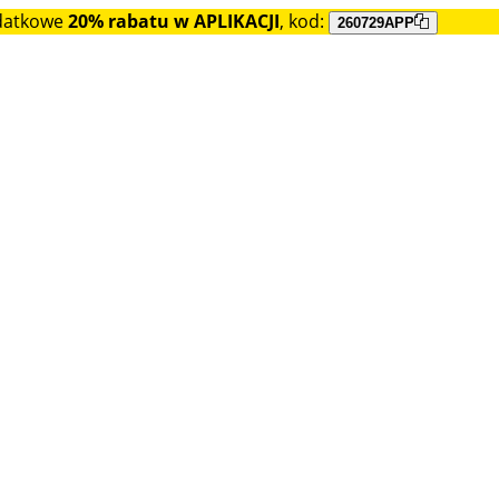
datkowe
20% rabatu w APLIKACJI
, kod:
260729APP