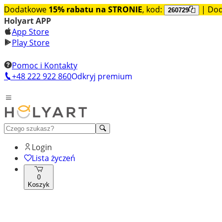
Dodatkowe
15% rabatu na STRONIE
, kod:
| Do
260729
Holyart APP
App Store
Play Store
Pomoc i Kontakty
+48 222 922 860
Odkryj premium
Login
Lista życzeń
0
Koszyk