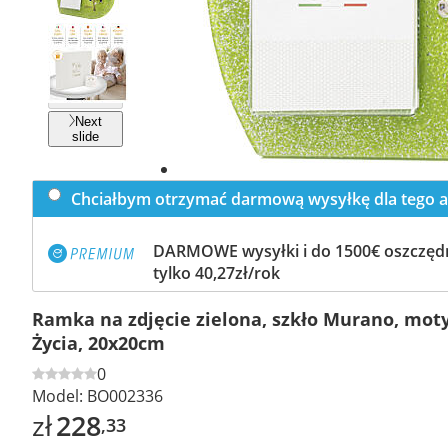
Previous
slide
Next
slide
Chciałbym otrzymać darmową wysyłkę dla tego a
DARMOWE wysyłki i do 1500€ oszczędn
tylko 40,27zł/rok
Ramka na zdjęcie zielona, szkło Murano, mo
Życia, 20x20cm
0
Model:
BO002336
zł
228
,33