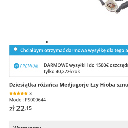
Chciałbym otrzymać darmową wysyłkę dla tego a
DARMOWE wysyłki i do 1500€ oszczędn
tylko 40,27zł/rok
Dziesiątka różańca Medjugorje Łzy Hioba sznu
3
Model:
PS000644
zł
22
,15
Wyczerpany