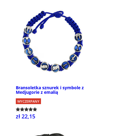
Bransoletka sznurek i symbole z
Medjugorie z emalią
WYCZERPANY
zł 22,15