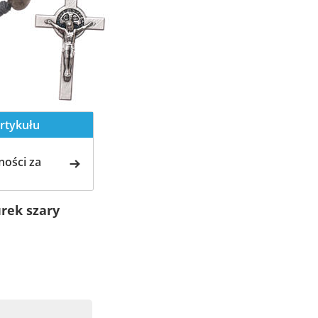
rtykułu
ości za
rek szary