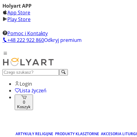
Holyart APP
App Store
Play Store
Pomoc i Kontakty
+48 222 922 860
Odkryj premium
Login
Lista życzeń
0
Koszyk
ARTYKUŁY RELIGIJNE
PRODUKTY KLASZTORNE
AKCESORIA LITURG