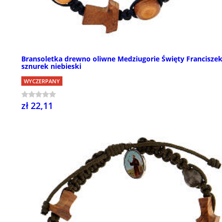
Bransoletka drewno oliwne Medziugorie Święty Francisze
sznurek niebieski
WYCZERPANY
zł 22,11