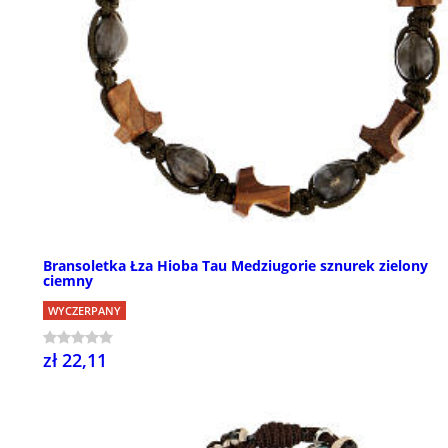
Bransoletka Łza Hioba Tau Medziugorie sznurek zielony
ciemny
WYCZERPANY
zł 22,11