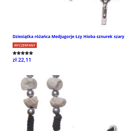
Dziesiątka różańca Medjugorje Łzy Hioba sznurek szary
WYCZERPANY
zł 22,11