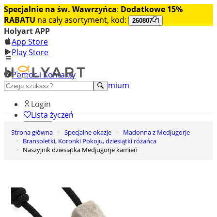
Specjalnie na św. Wawrzyńca
:
Dodatkowe 15%
RABATU
na cały asortyment, kod:
260807
Holyart APP
App Store
Play Store
Pomoc i Kontakty
+48 222 922 860
Odkryj premium
Login
Lista życzeń
Strona główna
Specjalne okazje
Madonna z Medjugorje
0
Bransoletki, Koronki Pokoju, dziesiątki różańca
Koszyk
Naszyjnik dziesiątka Medjugorje kamień