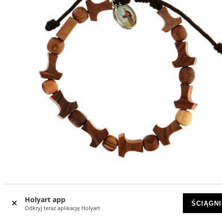
Bransoletka drewno oliwne Medjugorie, Tau i medalik,
Holyart app
sznurek brązowy
ŚCIĄGNI
Odkryj teraz aplikację Holyart
WYCZERPANY