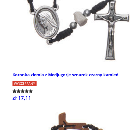
Koronka ziemia z Medjugorje sznurek czarny kamień
WYCZERPANY
zł 17,11