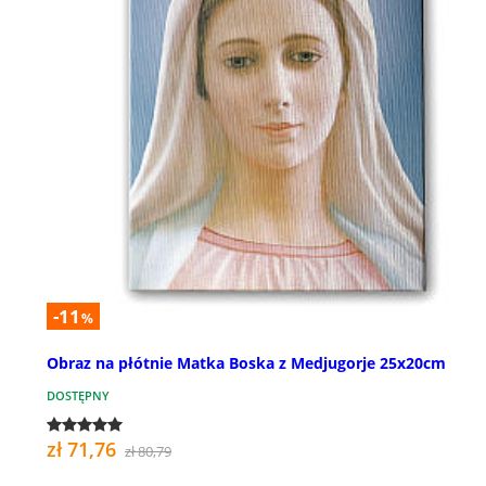
-11
%
Obraz na płótnie Matka Boska z Medjugorje 25x20cm
DOSTĘPNY
zł 71,76
zł 80,79