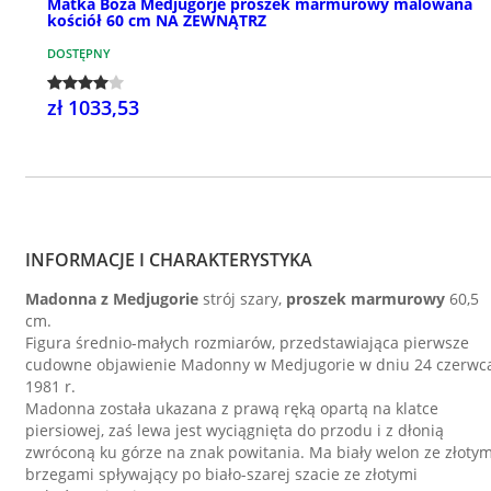
Matka Boża Medjugorje proszek marmurowy malowana
kościół 60 cm NA ZEWNĄTRZ
DOSTĘPNY
zł 1033,53
INFORMACJE I CHARAKTERYSTYKA
Madonna z Medjugorie
strój szary,
proszek marmurowy
60,5
cm.
Figura średnio-małych rozmiarów, przedstawiająca pierwsze
cudowne objawienie Madonny w Medjugorie w dniu 24 czerwc
1981 r.
Madonna została ukazana z prawą ręką opartą na klatce
piersiowej, zaś lewa jest wyciągnięta do przodu i z dłonią
zwróconą ku górze na znak powitania. Ma biały welon ze złotym
brzegami spływający po biało-szarej szacie ze złotymi