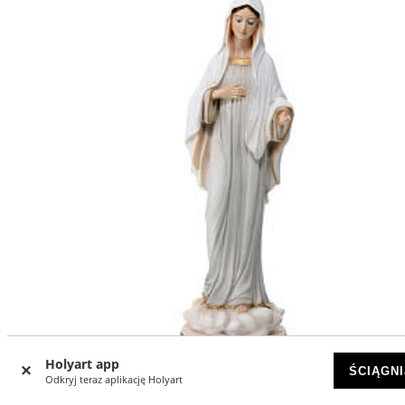
Holyart app
ŚCIĄGNI
Odkryj teraz aplikację Holyart
Madonna z Medjugorie szaty szare proszek marmurowy 4