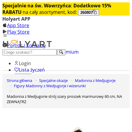
Specjalnie na św. Wawrzyńca
:
Dodatkowe 15%
RABATU
na cały asortyment, kod:
260807
Holyart APP
App Store
Play Store
Pomoc i Kontakty
+48 222 922 860
Odkryj premium
Login
Lista życzeń
Strona główna
Specjalne okazje
Madonna z Medjugorje
0
Figury Madonny z Medjugorje i wizerunki
Koszyk
Madonna z Medjugorie strój szary proszek marmurowy 60 cm, NA
ZEWNĄTRZ