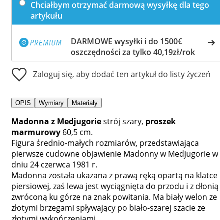
Chciałbym otrzymać darmową wysyłkę dla tego
artykułu
DARMOWE wysyłki i do 1500€
oszczędności za tylko 40,19zł/rok
Zaloguj się, aby dodać ten artykuł do listy życzeń
OPIS
Wymiary
Materiały
Madonna z Medjugorie
strój szary,
proszek
marmurowy
60,5 cm.
Figura średnio-małych rozmiarów, przedstawiająca
pierwsze cudowne objawienie Madonny w Medjugorie w
dniu 24 czerwca 1981 r.
Madonna została ukazana z prawą ręką opartą na klatce
piersiowej, zaś lewa jest wyciągnięta do przodu i z dłonią
zwróconą ku górze na znak powitania. Ma biały welon ze
złotymi brzegami spływający po biało-szarej szacie ze
złotymi wykończeniami.