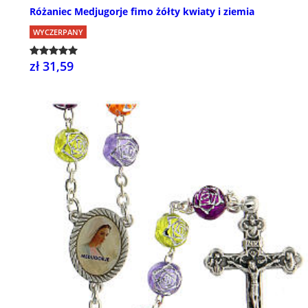
Różaniec Medjugorje fimo żółty kwiaty i ziemia
WYCZERPANY
zł 31,59