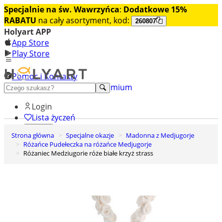
Specjalnie na św. Wawrzyńca
:
Dodatkowe 15%
RABATU
na cały asortyment, kod:
260807
Holyart APP
App Store
Play Store
Pomoc i Kontakty
+48 222 922 860
Odkryj premium
Login
Lista życzeń
Strona główna
Specjalne okazje
Madonna z Medjugorje
0
Różańce Pudełeczka na różańce Medjugorje
Koszyk
Różaniec Medziugorie róże białe krzyż strass