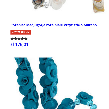
Różaniec Medjugorje róże białe krzyż szkło Murano
WYCZERPANY
zł 176,01