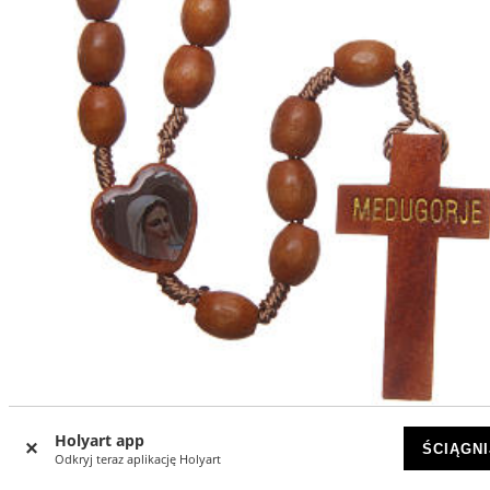
Holyart app
ŚCIĄGNI
Różaniec drewno Medjugorje koraliki naturalne
Odkryj teraz aplikację Holyart
WYCZERPANY