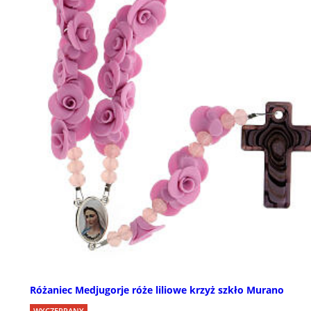
Różaniec Medjugorje róże liliowe krzyż szkło Murano
WYCZERPANY