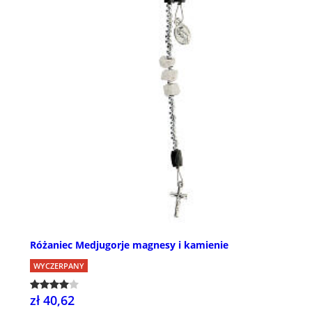
Różaniec Medjugorje magnesy i kamienie
WYCZERPANY
zł 40,62