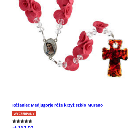
Różaniec Medjugorje róże krzyż szkło Murano
WYCZERPANY
zł 162,02