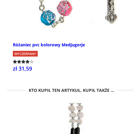
Różaniec pvc kolorowy Medjugorje
WYCZERPANY
zł 31,59
KTO KUPIŁ TEN ARTYKUŁ, KUPIŁ TAKŻE ...