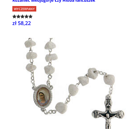
Różaniec Medjugorje Łzy Hioba łańcuszek
WYCZERPANY
zł 58,22