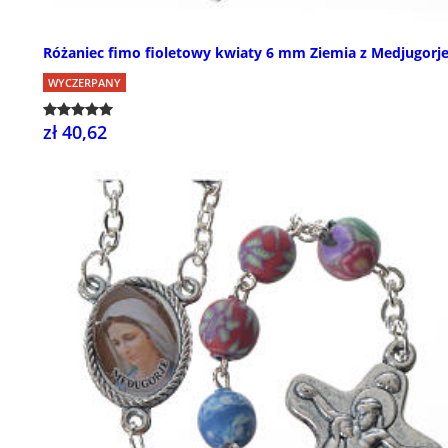
Różaniec fimo fioletowy kwiaty 6 mm Ziemia z Medjugorj
WYCZERPANY
zł 40,62