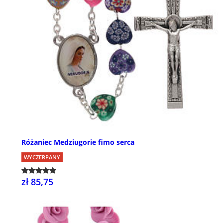
Różaniec Medziugorie fimo serca
WYCZERPANY
zł 85,75