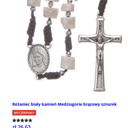
Różaniec biały kamień Medziugorie brązowy sznurek
WYCZERPANY
zł 26,63