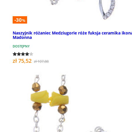
-30
%
Naszyjnik różaniec Medziugorie róże fuksja ceramika ikon
Madonna
DOSTĘPNY
zł 75,52
zł 107,88