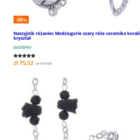
-30
%
Naszyjnik różaniec Medziugorie szary róże ceramika korali
kryształ
DOSTĘPNY
zł 75,52
zł 107,88