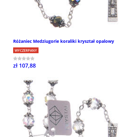
Różaniec Medziugorie koraliki kryształ opalowy
WYCZERPANY
zł 107,88