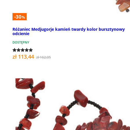
-30
%
Różaniec Medjugorje kamień twardy kolor bursztynowy
odcienie
DOSTĘPNY
zł 113,44
zł 162,05