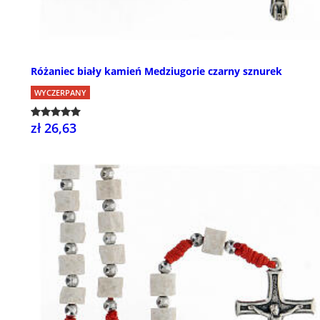
Różaniec biały kamień Medziugorie czarny sznurek
WYCZERPANY
zł 26,63