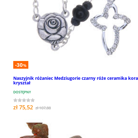
-30
%
Naszyjnik różaniec Medziugorie czarny róże ceramika koral
kryształ
DOSTĘPNY
zł 75,52
zł 107,88