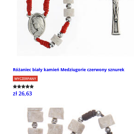
Różaniec biały kamień Medziugorie czerwony sznurek
WYCZERPANY
zł 26,63