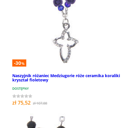
-30
%
Naszyjnik różaniec Medziugorie róże ceramika koraliki
kryształ fioletowy
DOSTĘPNY
zł 75,52
zł 107,88