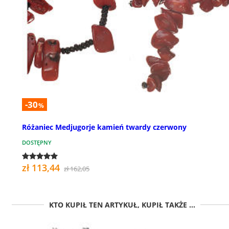
-30
%
Różaniec Medjugorje kamień twardy czerwony
DOSTĘPNY
zł 113,44
zł 162,05
KTO KUPIŁ TEN ARTYKUŁ, KUPIŁ TAKŻE ...