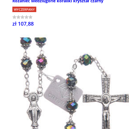
Różaniec Medziugorie koraliki kryształ czarny
WYCZERPANY
zł 107,88