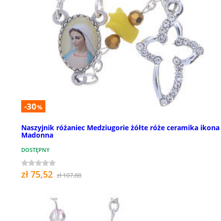
-30
%
Naszyjnik różaniec Medziugorie żółte róże ceramika ikona
Madonna
DOSTĘPNY
zł 75,52
zł 107,88