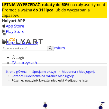
LETNIA WYPRZEDAŻ
:
rabaty do 60%
na cały asortyment.
Promocja ważna
do 31 lipca
lub do wyczerpania
zapasów.
Holyart APP
App Store
Play Store
Pomoc i Kontakty
+48 222 922 860
Odkryj premium
Login
Lista życzeń
Strona główna
Specjalne okazje
Madonna z Medjugorje
0
Różańce Pudełeczka na różańce Medjugorje
Koszyk
Różaniec naszyjnik kryształ niebieski Medjugorie i stal