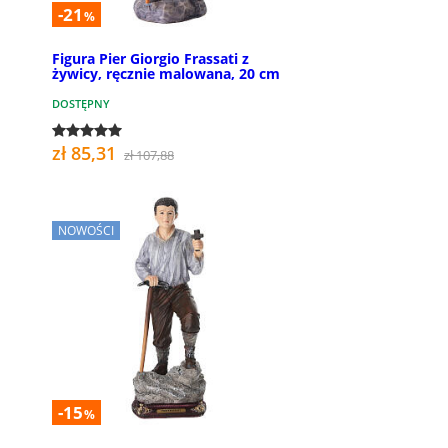
-21
%
Figura Pier Giorgio Frassati z
żywicy, ręcznie malowana, 20 cm
DOSTĘPNY
zł 85,31
zł 107,88
NOWOŚCI
-15
%