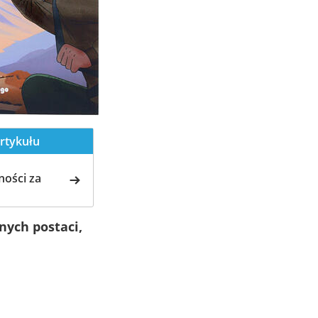
rtykułu
ości za
nych postaci,