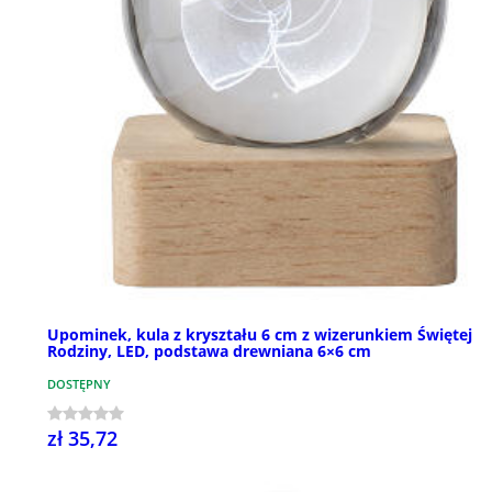
Upominek, kula z kryształu 6 cm z wizerunkiem Świętej
Rodziny, LED, podstawa drewniana 6×6 cm
DOSTĘPNY
zł 35,72