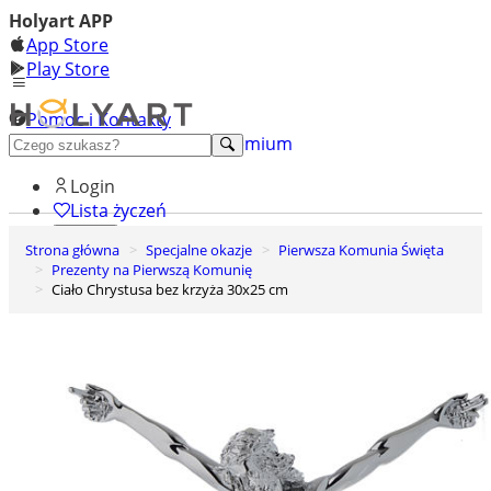
Holyart APP
App Store
Play Store
Pomoc i Kontakty
+48 222 922 860
Odkryj premium
Login
Lista życzeń
Strona główna
Specjalne okazje
Pierwsza Komunia Święta
0
Prezenty na Pierwszą Komunię
Koszyk
Ciało Chrystusa bez krzyża 30x25 cm