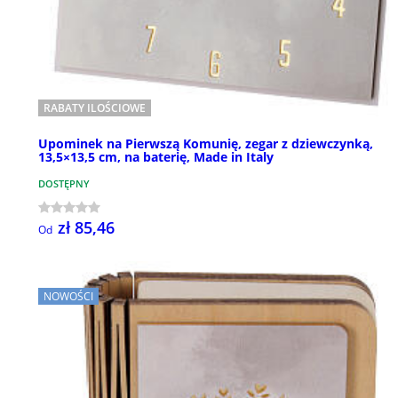
RABATY ILOŚCIOWE
Upominek na Pierwszą Komunię, zegar z dziewczynką,
13,5×13,5 cm, na baterię, Made in Italy
DOSTĘPNY
zł 85,46
Od
NOWOŚCI