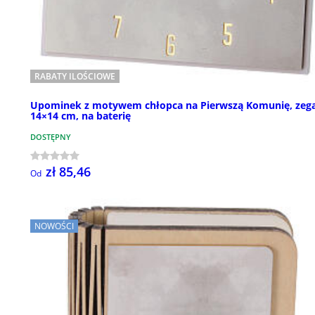
RABATY ILOŚCIOWE
Upominek z motywem chłopca na Pierwszą Komunię, zega
14×14 cm, na baterię
DOSTĘPNY
zł 85,46
Od
NOWOŚCI