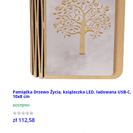
Pamiątka Drzewo Życia, książeczka LED, ładowana USB-C,
10x8 cm
DOSTĘPNY
zł 112,58