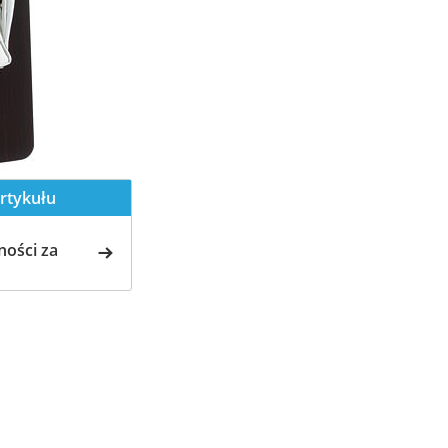
rtykułu
ości za