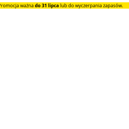
 Promocja ważna
do 31 lipca
lub do wyczerpania zapasów.