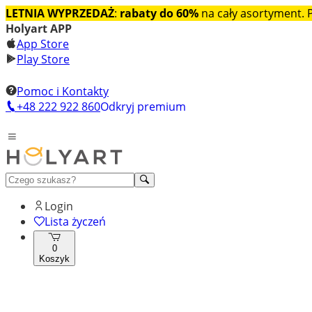
LETNIA WYPRZEDAŻ
:
rabaty do 60%
na cały asortyment.
Holyart APP
App Store
Play Store
Pomoc i Kontakty
+48 222 922 860
Odkryj premium
Login
Lista życzeń
0
Koszyk