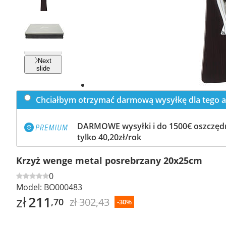
Previous
slide
Next
slide
Chciałbym otrzymać darmową wysyłkę dla tego a
DARMOWE wysyłki i do 1500€ oszczędn
tylko 40,20zł/rok
Krzyż wenge metal posrebrzany 20x25cm
0
Model:
BO000483
zł
211
zł 302,43
,70
-30%