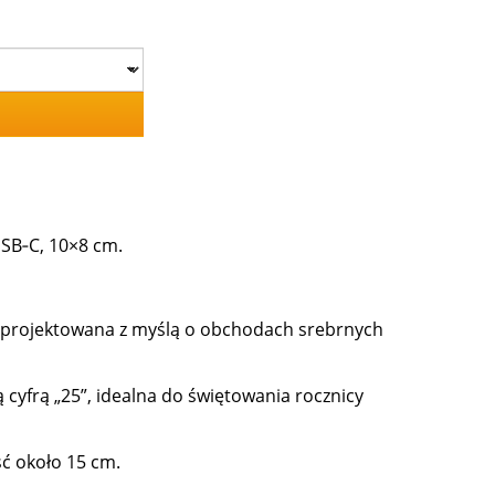
USB‑C, 10×8 cm.
 zaprojektowana z myślą o obchodach srebrnych
ą cyfrą „25”, idealna do świętowania rocznicy
ć około 15 cm.