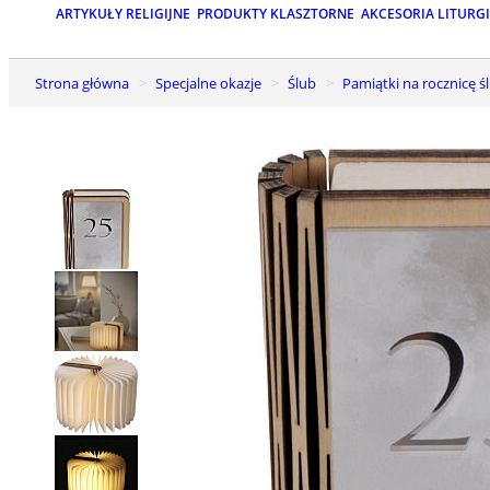
ARTYKUŁY RELIGIJNE
PRODUKTY KLASZTORNE
AKCESORIA LITURG
Strona główna
Specjalne okazje
Ślub
Pamiątki na rocznicę ś