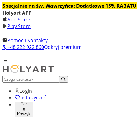
Specjalnie na św. Wawrzyńca
:
Dodatkowe 15% RABATU
Holyart APP
App Store
Play Store
Pomoc i Kontakty
+48 222 922 860
Odkryj premium
Login
Lista życzeń
0
Koszyk