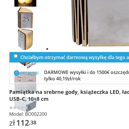
Previous
slide
Next
slide
Chciałbym otrzymać darmową wysyłkę dla tego a
DARMOWE wysyłki i do 1500€ oszczędn
tylko 40,19zł/rok
Pamiątka na srebrne gody, książeczka LED, ł
USB‑C, 10×8 cm
0
Model:
BO002200
zł
112
,38