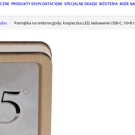
ICZNE
PRODUKTY EKSPLOATACYJNE
SPECJALNE OKAZJE
BIŻUTERIA
BOŻE N
lubu
Pamiątka na srebrne gody, książeczka LED, ładowanie USB‑C, 10×8 