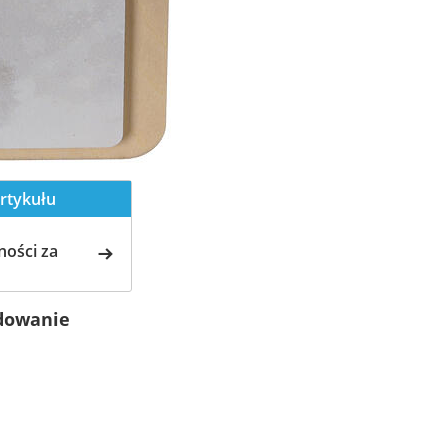
rtykułu
ości za
adowanie