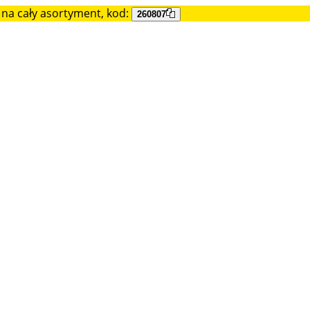
na cały asortyment, kod:
260807