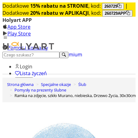
Dodatkowe
15% rabatu na STRONIE
, kod:
|
260729
Dodatkowe
20% rabatu w APLIKACJI
, kod:
260729APP
Holyart APP
App Store
Play Store
Pomoc i Kontakty
+48 222 922 860
Odkryj premium
Login
Lista życzeń
Strona główna
Specjalne okazje
Ślub
0
Pomysły na prezenty ślubne
Koszyk
Ramka na zdjęcie, szkło Murano, niebieska, Drzewo Życia, 30x30cm