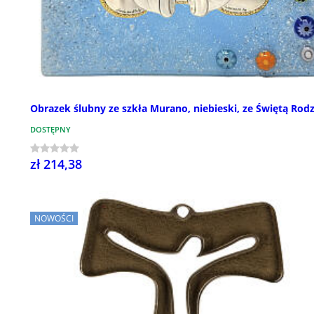
Obrazek ślubny ze szkła Murano, niebieski, ze Świętą Rod
DOSTĘPNY
zł 214,38
NOWOŚCI