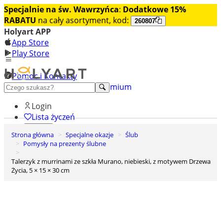
Specjalnie na św. Wawrzyńca
:
Dodatkowe 15%
RABATU
na cały asortyment, kod:
260807
Holyart APP
App Store
Play Store
Pomoc i Kontakty
+48 222 922 860
Odkryj premium
Login
Lista życzeń
Strona główna
Specjalne okazje
Ślub
0
Pomysły na prezenty ślubne
Koszyk
Talerzyk z murrinami ze szkła Murano, niebieski, z motywem Drzewa
Życia, 5 × 15 × 30 cm