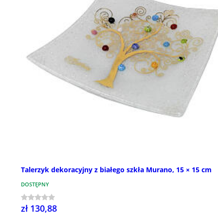
Talerzyk dekoracyjny z białego szkła Murano, 15 × 15 cm
DOSTĘPNY
zł 130,88