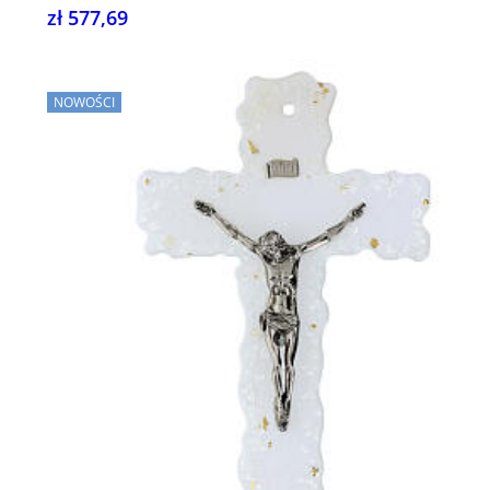
zł 577,69
NOWOŚCI