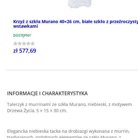
Krzyż z szkła Murano 40×26 cm, białe szkło z przeźroczyst
wstawkami
DOSTĘPNY
zł 577,69
INFORMACJE I CHARAKTERYSTYKA
Talerzyk z murrinami ze szkła Murano, niebieski, z motywem
Drzewa Życia, 5 × 15 × 30 cm.
Elegancka niebieska tacka na drobiazgi wykonana z murrin,
tradycyjnych, ozdobnych elementów ze szkła Murano, z