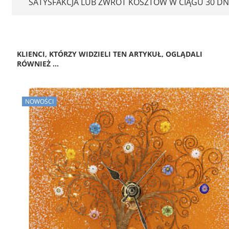
SATYSFAKCJA LUB ZWROT KOSZTÓW W CIĄGU 30 DN
KLIENCI, KTÓRZY WIDZIELI TEN ARTYKUŁ, OGLĄDALI
RÓWNIEŻ ...
NOWOŚCI