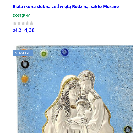
Biała ikona ślubna ze Świętą Rodziną, szkło Murano
DOSTĘPNY
zł 214,38
NOWOŚCI