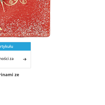
rtykułu
ości za
rinami ze