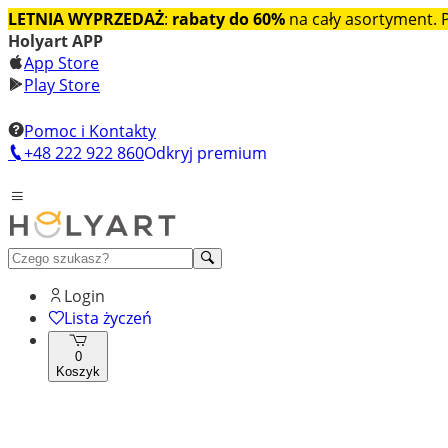
LETNIA WYPRZEDAŻ
:
rabaty do 60%
na cały asortyment.
Holyart APP
App Store
Play Store
Pomoc i Kontakty
+48 222 922 860
Odkryj premium
Login
Lista życzeń
0
Koszyk