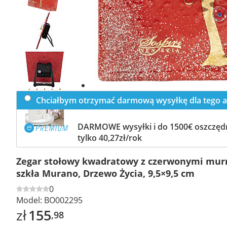
Previous
slide
Next
slide
Chciałbym otrzymać darmową wysyłkę dla tego a
DARMOWE wysyłki i do 1500€ oszczędn
tylko 40,27zł/rok
Zegar stołowy kwadratowy z czerwonymi mur
szkła Murano, Drzewo Życia, 9,5×9,5 cm
0
Model:
BO002295
zł
155
,98