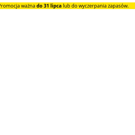
 Promocja ważna
do 31 lipca
lub do wyczerpania zapasów.