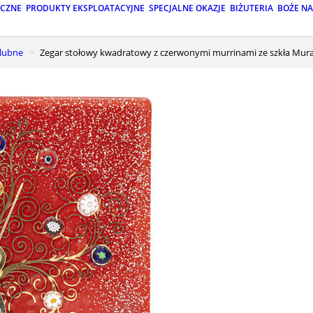
ICZNE
PRODUKTY EKSPLOATACYJNE
SPECJALNE OKAZJE
BIŻUTERIA
BOŻE N
ślubne
Zegar stołowy kwadratowy z czerwonymi murrinami ze szkła Mura