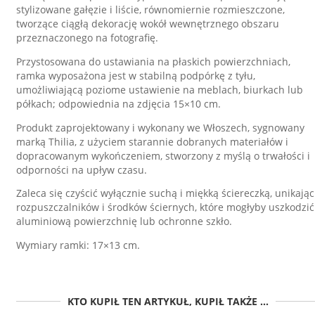
stylizowane gałęzie i liście, równomiernie rozmieszczone,
tworzące ciągłą dekorację wokół wewnętrznego obszaru
przeznaczonego na fotografię.
Przystosowana do ustawiania na płaskich powierzchniach,
ramka wyposażona jest w stabilną podpórkę z tyłu,
umożliwiającą poziome ustawienie na meblach, biurkach lub
półkach; odpowiednia na zdjęcia 15×10 cm.
Produkt zaprojektowany i wykonany we Włoszech, sygnowany
marką Thilia, z użyciem starannie dobranych materiałów i
dopracowanym wykończeniem, stworzony z myślą o trwałości i
odporności na upływ czasu.
Zaleca się czyścić wyłącznie suchą i miękką ściereczką, unikając
rozpuszczalników i środków ściernych, które mogłyby uszkodzić
aluminiową powierzchnię lub ochronne szkło.
Wymiary ramki: 17×13 cm.
KTO KUPIŁ TEN ARTYKUŁ, KUPIŁ TAKŻE ...