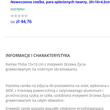
Nowoczesna rzeźba, para splecionych twarzy, 20×10×4,5c
DOSTĘPNY
zł 44,76
Od
INFORMACJE I CHARAKTERYSTYKA
Ramka Thilia 15×10 cm z motywem Drzewa Życia
grawerowanym na srebrnym obramowaniu.
Pozioma ramka na zdjęcia do postawienia na stole, wykonana z
MDF, z frontową powierzchnią z satynowanego aluminium i
przeźroczystą szybą ze szkła, ozdobiona motywem Drzewa Życi
grawerowanym na całym obwodzie.
Krawędź ramki posiada wypukłe zdobienie przedstawiające