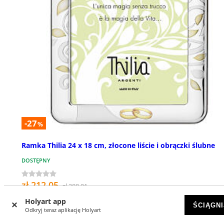
-27
%
Ramka Thilia 24 x 18 cm, złocone liście i obrączki ślubne
DOSTĘPNY
zł 212,05
zł 288,91
Holyart app
ŚCIĄGNI
Odkryj teraz aplikację Holyart
NOWOŚCI