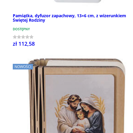
Pamiątka, dyfuzor zapachowy, 13×6 cm, z wizerunkiem
Świętej Rodziny
DOSTĘPNY
zł 112,58
NOWOŚCI