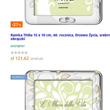
-27
%
Ramka Thilia 15 x 10 cm, 60. rocznica, Drzewo Życia, srebr
obrączki
DOSTĘPNY
zł 121,62
zł 167,29
NOWOŚCI