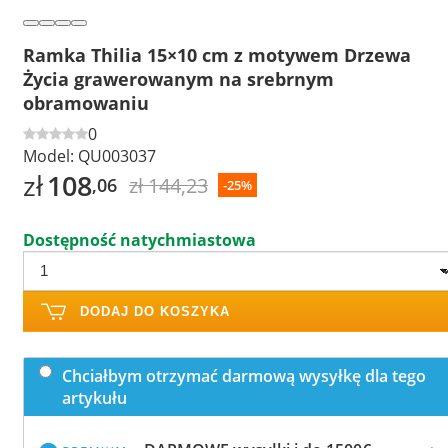
Ramka Thilia 15×10 cm z motywem Drzewa
Życia grawerowanym na srebrnym
obramowaniu
0
Model:
QU003037
zł
108
zł 144,23
,06
-25%
Dostępność natychmiastowa
DODAJ DO KOSZYKA
Chciałbym otrzymać darmową wysyłkę dla tego
artykułu