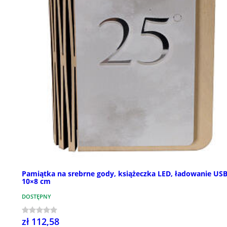
Pamiątka na srebrne gody, książeczka LED, ładowanie USB
10×8 cm
DOSTĘPNY
zł 112,58