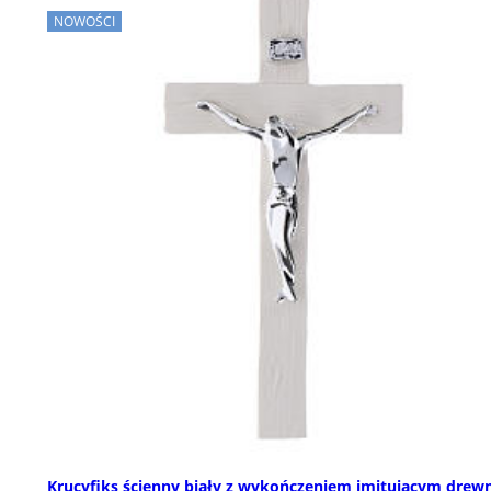
NOWOŚCI
Krucyfiks ścienny biały z wykończeniem imitującym drewn