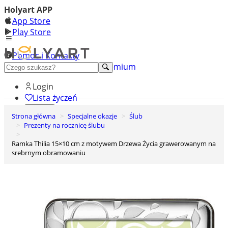
Holyart APP
App Store
Play Store
Pomoc i Kontakty
+48 222 922 860
Odkryj premium
Login
Lista życzeń
Strona główna
Specjalne okazje
Ślub
0
Prezenty na rocznicę ślubu
Koszyk
Ramka Thilia 15×10 cm z motywem Drzewa Życia grawerowanym na
srebrnym obramowaniu