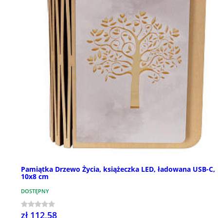
Pamiątka Drzewo Życia, książeczka LED, ładowana USB-C,
10x8 cm
DOSTĘPNY
zł 112,58