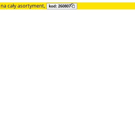
na cały asortyment,
kod: 260807