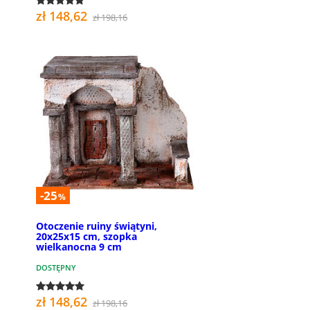
zł 148,62
zł 198,16
-25
%
Otoczenie ruiny świątyni,
20x25x15 cm, szopka
wielkanocna 9 cm
DOSTĘPNY
zł 148,62
zł 198,16