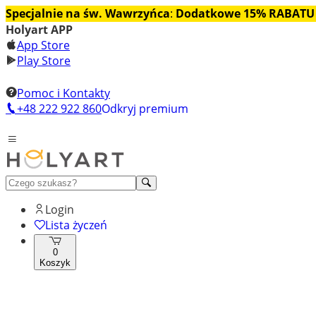
Specjalnie na św. Wawrzyńca
:
Dodatkowe 15% RABATU
Holyart APP
App Store
Play Store
Pomoc i Kontakty
+48 222 922 860
Odkryj premium
Login
Lista życzeń
0
Koszyk