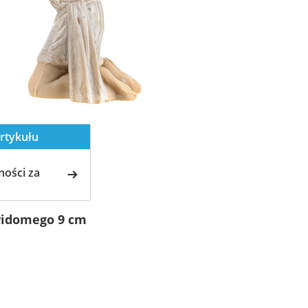
rtykułu
ości za
ewidomego 9 cm