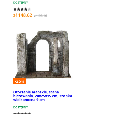
DOSTĘPNY
zł 148,62
zł 198,16
-25
%
Otoczenie arabskie, scena
biczowania, 20x25x15 cm, szopka
wielkanocna 9 cm
DOSTĘPNY