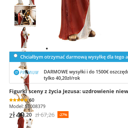
Previous
slide
Next
slide
Chciałbym otrzymać darmową wysyłkę dla tego a
DARMOWE wysyłki i do 1500€ oszczędn
tylko 40,20zł/rok
Figurki sceny z życia Jezusa: uzdrowienie ni
60
Model:
ST008379
zł
49
zł 67,26
,20
-27%