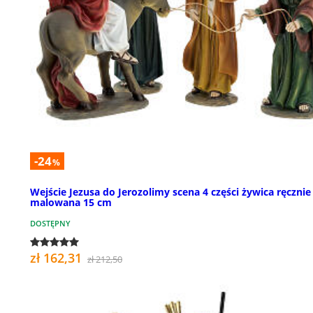
-24
%
Wejście Jezusa do Jerozolimy scena 4 części żywica ręcznie
malowana 15 cm
DOSTĘPNY
zł 162,31
zł 212,50