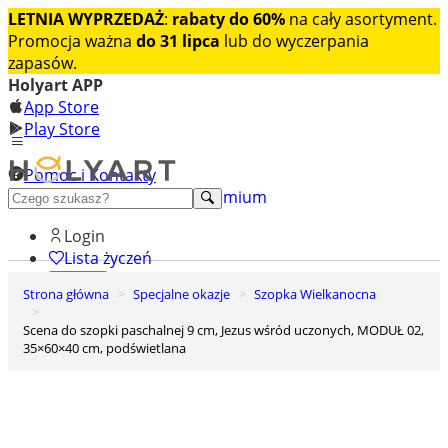
LETNIA WYPRZEDAŻ
:
rabaty do 60%
na cały asortyment.
Promocja ważna
do 31 lipca
lub do wyczerpania
zapasów.
Holyart APP
App Store
Play Store
Pomoc i Kontakty
+48 222 922 860
Odkryj premium
Login
Lista życzeń
Strona główna
Specjalne okazje
Szopka Wielkanocna
0
Koszyk
Scena do szopki paschalnej 9 cm, Jezus wśród uczonych, MODUŁ 02,
35×60×40 cm, podświetlana