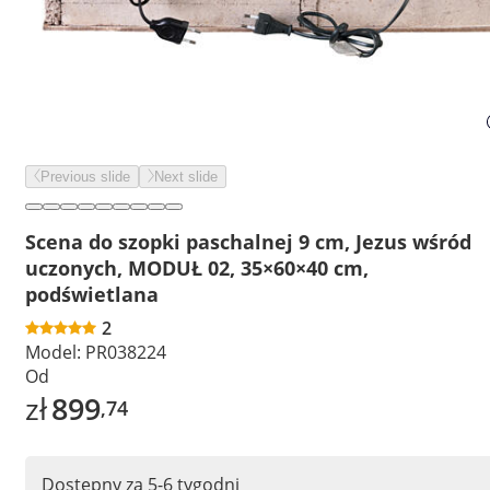
Previous slide
Next slide
Scena do szopki paschalnej 9 cm, Jezus wśród
uczonych, MODUŁ 02, 35×60×40 cm,
podświetlana
2
Model:
PR038224
Od
zł
899
,74
Dostępny za 5-6 tygodni