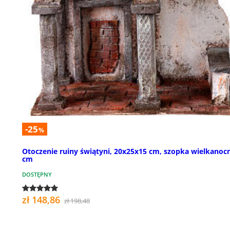
-25
%
Otoczenie ruiny świątyni, 20x25x15 cm, szopka wielkanoc
cm
DOSTĘPNY
zł 148,86
zł 198,48