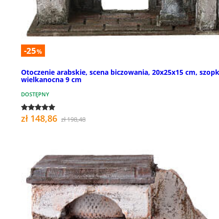
-25
%
Otoczenie arabskie, scena biczowania, 20x25x15 cm, szop
wielkanocna 9 cm
DOSTĘPNY
zł 148,86
zł 198,48