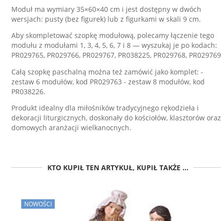
Moduł ma wymiary 35×60×40 cm i jest dostępny w dwóch
wersjach: pusty (bez figurek) lub z figurkami w skali 9 cm.
Aby skompletować szopkę modułową, polecamy łączenie tego
modułu z modułami 1, 3, 4, 5, 6, 7 i 8 — wyszukaj je po kodach:
PR029765, PR029766, PR029767, PR038225, PR029768, PR029769
Całą szopkę paschalną można też zamówić jako komplet: -
zestaw 6 modułów, kod PR029763 - zestaw 8 modułów, kod
PR038226.
Produkt idealny dla miłośników tradycyjnego rękodzieła i
dekoracji liturgicznych, doskonały do kościołów, klasztorów oraz
domowych aranżacji wielkanocnych.
KTO KUPIŁ TEN ARTYKUŁ, KUPIŁ TAKŻE ...
NOWOŚCI