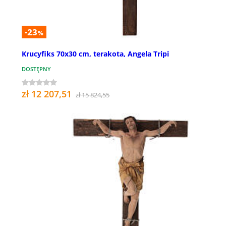
-23
%
Krucyfiks 70x30 cm, terakota, Angela Tripi
DOSTĘPNY
zł 12 207,51
zł 15 824,55