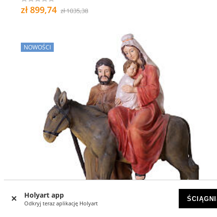
zł 899,74
zł 1035,38
NOWOŚCI
Holyart app
ŚCIĄGNI
Odkryj teraz aplikację Holyart