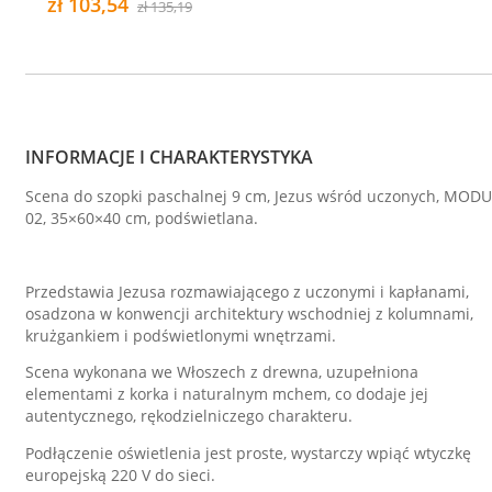
zł 103,54
zł 135,19
INFORMACJE I CHARAKTERYSTYKA
Scena do szopki paschalnej 9 cm, Jezus wśród uczonych, MODU
02, 35×60×40 cm, podświetlana.
Przedstawia Jezusa rozmawiającego z uczonymi i kapłanami,
osadzona w konwencji architektury wschodniej z kolumnami,
krużgankiem i podświetlonymi wnętrzami.
Scena wykonana we Włoszech z drewna, uzupełniona
elementami z korka i naturalnym mchem, co dodaje jej
autentycznego, rękodzielniczego charakteru.
Podłączenie oświetlenia jest proste, wystarczy wpiąć wtyczkę
europejską 220 V do sieci.