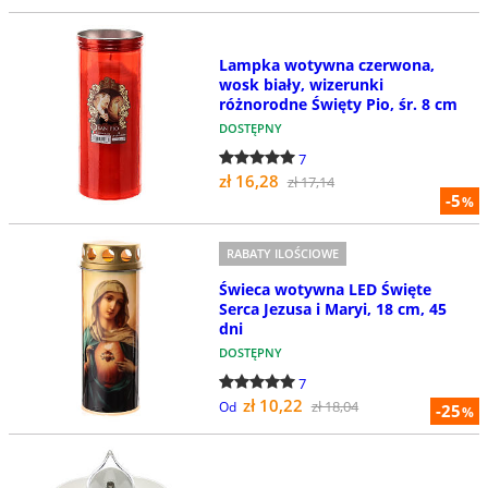
Lampka wotywna czerwona,
wosk biały, wizerunki
różnorodne Święty Pio, śr. 8 cm
DOSTĘPNY
7
zł 16,28
zł 17,14
-5
%
RABATY ILOŚCIOWE
Świeca wotywna LED Święte
Serca Jezusa i Maryi, 18 cm, 45
dni
DOSTĘPNY
7
zł 10,22
zł 18,04
Od
-25
%