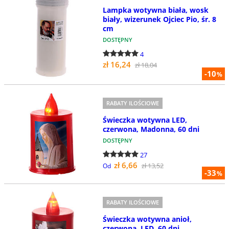
Lampka wotywna biała, wosk
biały, wizerunek Ojciec Pio, śr. 8
cm
DOSTĘPNY
4
zł 16,24
zł 18,04
-10
%
RABATY ILOŚCIOWE
Świeczka wotywna LED,
czerwona, Madonna, 60 dni
DOSTĘPNY
27
zł 6,66
zł 13,52
Od
-33
%
RABATY ILOŚCIOWE
Świeczka wotywna anioł,
czerwona, LED, 60 dni