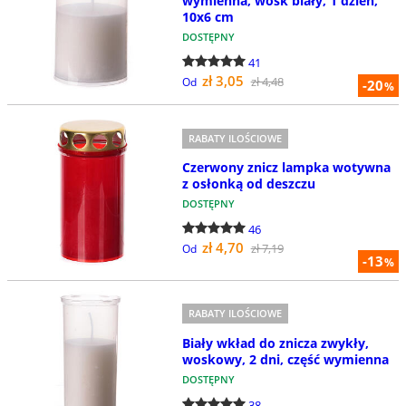
wymienna, wosk biały, 1 dzień,
10x6 cm
DOSTĘPNY
41
zł 3,05
zł 4,48
Od
-20
%
RABATY ILOŚCIOWE
Czerwony znicz lampka wotywna
z osłonką od deszczu
DOSTĘPNY
46
zł 4,70
zł 7,19
Od
-13
%
RABATY ILOŚCIOWE
Biały wkład do znicza zwykły,
woskowy, 2 dni, część wymienna
DOSTĘPNY
38