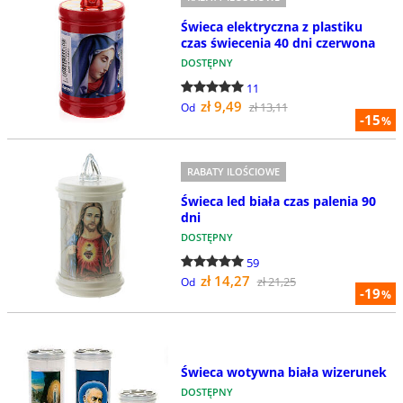
Świeca elektryczna z plastiku
czas świecenia 40 dni czerwona
DOSTĘPNY
11
zł 9,49
zł 13,11
Od
-15
%
RABATY ILOŚCIOWE
Świeca led biała czas palenia 90
dni
DOSTĘPNY
59
zł 14,27
zł 21,25
Od
-19
%
Świeca wotywna biała wizerunek
DOSTĘPNY