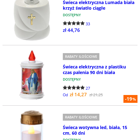
Świeca elektryczna Lumada biała
krzyż światło ciągłe
DOSTĘPNY
33
zł 44,76
RABATY ILOŚCIOWE
Świeca elektryczna z plastiku
czas palenia 90 dni biała
DOSTĘPNY
27
zł 14,27
zł 21,25
Od
-19
%
RABATY ILOŚCIOWE
Świeca wotywna led, biała, 15
cm, 60 dni
DOSTĘPNY