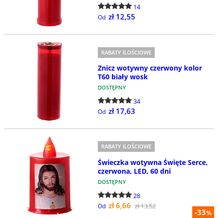
14
zł 12,55
Od
RABATY ILOŚCIOWE
Znicz wotywny czerwony kolor
T60 biały wosk
DOSTĘPNY
34
zł 17,63
Od
RABATY ILOŚCIOWE
Świeczka wotywna Święte Serce,
czerwona, LED, 60 dni
DOSTĘPNY
28
zł 6,66
zł 13,52
Od
-33
%