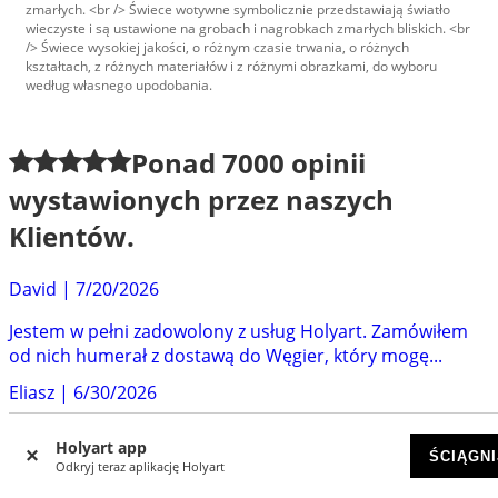
zmarłych. <br /> Świece wotywne symbolicznie przedstawiają światło
wieczyste i są ustawione na grobach i nagrobkach zmarłych bliskich. <br
/> Świece wysokiej jakości, o różnym czasie trwania, o różnych
kształtach, z różnych materiałów i z różnymi obrazkami, do wyboru
według własnego upodobania.
Ponad
7000
opinii
wystawionych przez naszych
Klientów.
David
|
7/20/2026
Jestem w pełni zadowolony z usług Holyart. Zamówiłem
od nich humerał z dostawą do Węgier, który mogę...
Eliasz
|
6/30/2026
Super obsługa i szybkie bezpieczne dostarczenie.
Holyart app
ŚCIĄGNI
Odkryj teraz aplikację Holyart
Maciej
|
6/29/2026