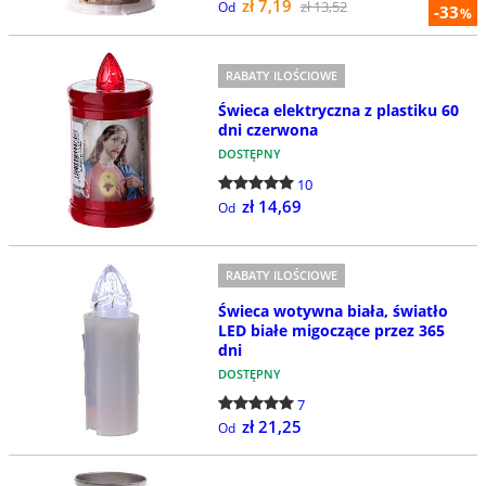
zł 7,19
zł 13,52
Od
-33
%
RABATY ILOŚCIOWE
Świeca elektryczna z plastiku 60
dni czerwona
DOSTĘPNY
10
zł 14,69
Od
RABATY ILOŚCIOWE
Świeca wotywna biała, światło
LED białe migoczące przez 365
dni
DOSTĘPNY
7
zł 21,25
Od