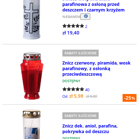
parafinowa z osłoną przed
deszczem i czarnym krzyżem
NIEBAWEM
2
zł 19,40
RABATY ILOŚCIOWE
Znicz czerwony, piramida, wosk
parafinowy, z osłonką
przeciwdeszczową
DOSTĘPNY
40
zł 5,98
zł 9,00
Od
-25
%
RABATY ILOŚCIOWE
Znicz dek. anioł, parafina,
pokrywka od deszczu
DOSTĘPNY