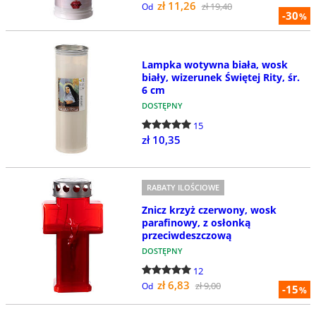
zł 11,26
zł 19,40
Od
-30
%
Lampka wotywna biała, wosk
biały, wizerunek Świętej Rity, śr.
6 cm
DOSTĘPNY
15
zł 10,35
RABATY ILOŚCIOWE
Znicz krzyż czerwony, wosk
parafinowy, z osłonką
przeciwdeszczową
DOSTĘPNY
12
zł 6,83
zł 9,00
Od
-15
%