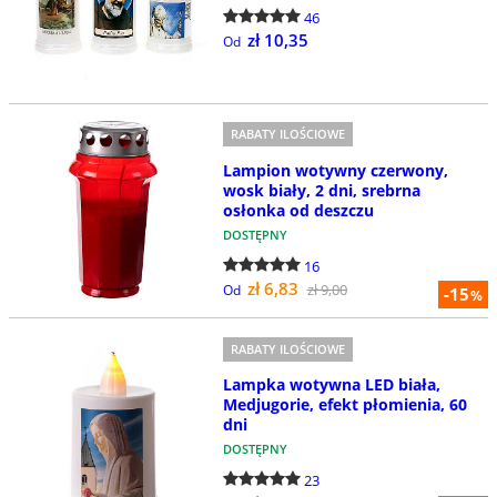
46
zł 10,35
Od
RABATY ILOŚCIOWE
Lampion wotywny czerwony,
wosk biały, 2 dni, srebrna
osłonka od deszczu
DOSTĘPNY
16
zł 6,83
zł 9,00
Od
-15
%
RABATY ILOŚCIOWE
Lampka wotywna LED biała,
Medjugorie, efekt płomienia, 60
dni
DOSTĘPNY
23