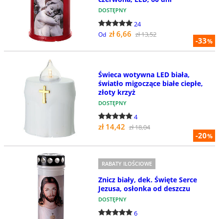
DOSTĘPNY
24
zł 6,66
zł 13,52
Od
-33
%
Świeca wotywna LED biała,
światło migoczące białe ciepłe,
złoty krzyż
DOSTĘPNY
4
zł 14,42
zł 18,04
-20
%
RABATY ILOŚCIOWE
Znicz biały, dek. Święte Serce
Jezusa, osłonka od deszczu
DOSTĘPNY
6