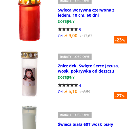
RABATY ILOŚCIOWE
Świeca wotywna czerwona z
ledem, 10 cm, 60 dni
DOSTĘPNY
5
zł 9,00
zł 17,63
Od
-23
%
RABATY ILOŚCIOWE
Znicz dek. Święte Serce Jezusa,
wosk, pokrywka od deszczu
DOSTĘPNY
41
zł 5,10
zł 8,59
Od
-27
%
RABATY ILOŚCIOWE
Świeca biała 60T wosk biały