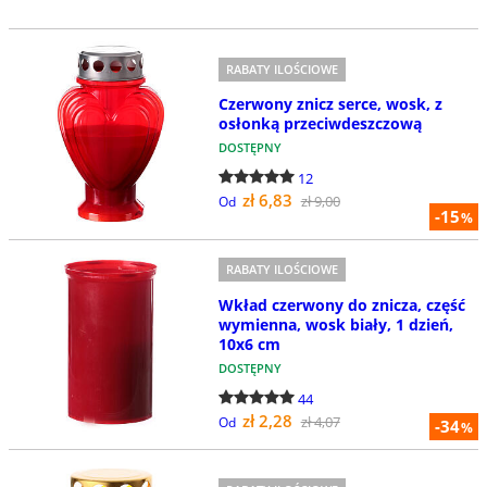
RABATY ILOŚCIOWE
Czerwony znicz serce, wosk, z
osłonką przeciwdeszczową
DOSTĘPNY
12
zł 6,83
zł 9,00
Od
-15
%
RABATY ILOŚCIOWE
Wkład czerwony do znicza, część
wymienna, wosk biały, 1 dzień,
10x6 cm
DOSTĘPNY
44
zł 2,28
zł 4,07
Od
-34
%