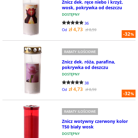
Znicz dek. ręce niebo i krzyż,
wosk, pokrywka od deszczu
DOSTĘPNY
36
zł 4,73
zł 8,59
Od
-32
%
RABATY ILOŚCIOWE
Znicz dek. róża, parafina,
pokrywka od deszczu
DOSTĘPNY
38
zł 4,73
zł 8,59
Od
-32
%
RABATY ILOŚCIOWE
Znicz wotywny czerwony kolor
T50 biały wosk
DOSTĘPNY