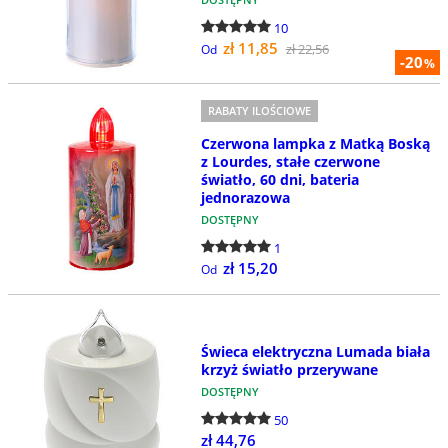
10
zł 11,85
zł 22,56
Od
-20
%
RABATY ILOŚCIOWE
Czerwona lampka z Matką Boską
z Lourdes, stałe czerwone
światło, 60 dni, bateria
jednorazowa
DOSTĘPNY
1
zł 15,20
Od
Świeca elektryczna Lumada biała
krzyż światło przerywane
DOSTĘPNY
50
zł 44,76