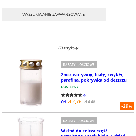
WYSZUKIWANIE ZAAWANSOWANE
60 artykuły
RABATY ILOŚCIOWE
Znicz wotywny, biały, zwykły,
parafina, pokrywka od deszczu
DOSTĘPNY
40
zł 2,76
zł 4,48
Od
-29
%
RABATY ILOŚCIOWE
Wkład do znicza część