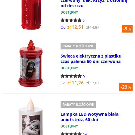
czerwony, dek. krzyż, z osłonką
od deszczu
DOSTĘPNY
2
zł 12,51
zł 14,87
Od
-9
%
RABATY ILOŚCIOWE
Świeca elektryczna z plastiku
czas palenia 60 dni czerwona
DOSTĘPNY
9
zł 11,26
zł 17,63
Od
-23
%
RABATY ILOŚCIOWE
Lampka LED wotywna biała,
anioł stróż, 60 dni
DOSTĘPNY
34