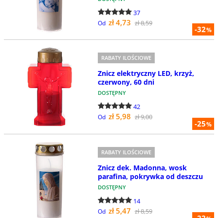
37
zł 4,73
zł 8,59
Od
-32
%
RABATY ILOŚCIOWE
Znicz elektryczny LED, krzyż,
czerwony, 60 dni
DOSTĘPNY
42
zł 5,98
zł 9,00
Od
-25
%
RABATY ILOŚCIOWE
Znicz dek. Madonna, wosk
parafina, pokrywka od deszczu
DOSTĘPNY
14
zł 5,47
zł 8,59
Od
-22