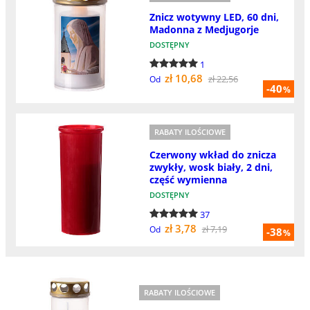
Znicz wotywny LED, 60 dni,
Madonna z Medjugorje
DOSTĘPNY
1
zł 10,68
zł 22,56
Od
-40
%
RABATY ILOŚCIOWE
Czerwony wkład do znicza
zwykły, wosk biały, 2 dni,
część wymienna
DOSTĘPNY
37
zł 3,78
zł 7,19
Od
-38
%
RABATY ILOŚCIOWE