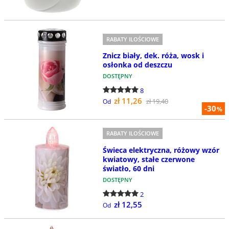
RABATY ILOŚCIOWE
Znicz biały, dek. róża, wosk i
osłonka od deszczu
DOSTĘPNY
8
zł 11,26
zł 19,40
Od
-30
%
RABATY ILOŚCIOWE
Świeca elektryczna, różowy wzór
kwiatowy, stałe czerwone
światło, 60 dni
DOSTĘPNY
2
zł 12,55
Od