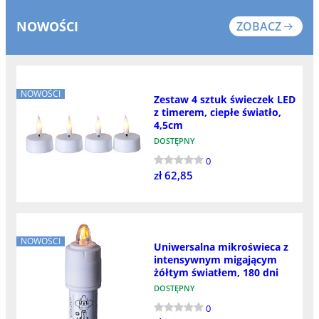
NOWOŚCI
ZOBACZ
NOWOŚCI
Zestaw 4 sztuk świeczek LED
z timerem, ciepłe światło,
4,5cm
DOSTĘPNY
0
zł 62,85
NOWOŚCI
Uniwersalna mikroświeca z
intensywnym migającym
żółtym światłem, 180 dni
DOSTĘPNY
0