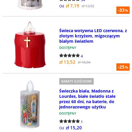
zł 7,19
zł 13,52
Od
-33
%
Świeca wotywna LED czerwona, z
złotym krzyżem, migoczącym
białym światłem
DOSTĘPNY
4
zł 13,52
zł 18,04
-25
%
RABATY ILOŚCIOWE
Świeczka biała, Madonna z
Lourdes, białe światło stałe
przez 60 dni, na baterie, do
jednorazowego użytku
DOSTĘPNY
1
zł 15,20
Od