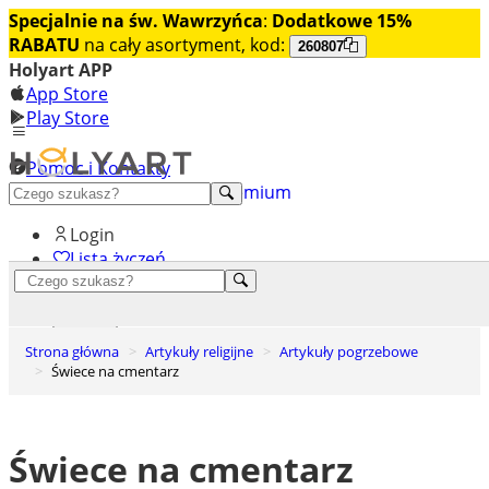
Specjalnie na św. Wawrzyńca
:
Dodatkowe 15%
RABATU
na cały asortyment, kod:
260807
Holyart APP
App Store
Play Store
Pomoc i Kontakty
+48 222 922 860
Odkryj premium
Login
Lista życzeń
0
Koszyk
Strona główna
Artykuły religijne
Artykuły pogrzebowe
Świece na cmentarz
Świece na cmentarz