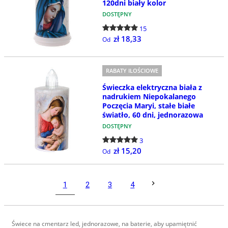
120dni biały kolor
DOSTĘPNY
15
zł 18,33
Od
RABATY ILOŚCIOWE
Świeczka elektryczna biała z
nadrukiem Niepokalanego
Poczęcia Maryi, stałe białe
światło, 60 dni, jednorazowa
DOSTĘPNY
3
zł 15,20
Od
1
2
3
4
Świece na cmentarz led, jednorazowe, na baterie, aby upamiętnić