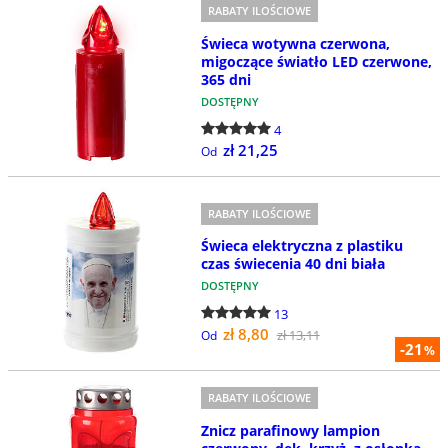
RABATY ILOŚCIOWE
Świeca wotywna czerwona,
migoczące światło LED czerwone,
365 dni
DOSTĘPNY
4
zł 21,25
Od
RABATY ILOŚCIOWE
Świeca elektryczna z plastiku
czas świecenia 40 dni biała
DOSTĘPNY
13
zł 8,80
zł 13,11
Od
-21
%
RABATY ILOŚCIOWE
Znicz parafinowy lampion