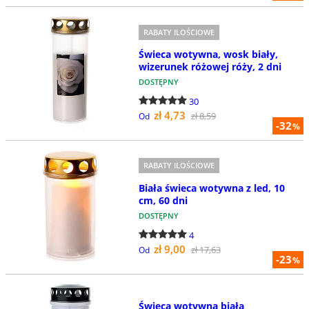
RABATY ILOŚCIOWE
Świeca wotywna, wosk biały,
wizerunek różowej róży, 2 dni
DOSTĘPNY
30
zł 4,73
zł 8,59
Od
-32
%
RABATY ILOŚCIOWE
Biała świeca wotywna z led, 10
cm, 60 dni
DOSTĘPNY
4
zł 9,00
zł 17,63
Od
-23
%
Świeca wotywna biała