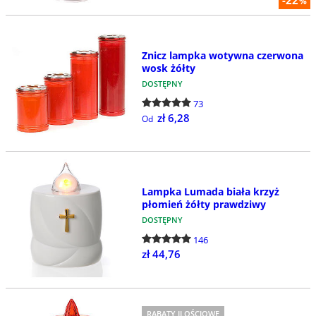
%
Znicz lampka wotywna czerwona
wosk żółty
DOSTĘPNY
73
zł 6,28
Od
Lampka Lumada biała krzyż
płomień żółty prawdziwy
DOSTĘPNY
146
zł 44,76
RABATY ILOŚCIOWE