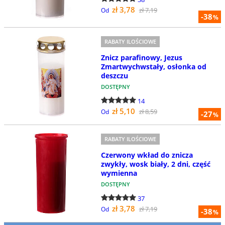
zł 3,78
zł 7,19
Od
-38
%
RABATY ILOŚCIOWE
Znicz parafinowy, Jezus
Zmartwychwstały, osłonka od
deszczu
DOSTĘPNY
14
zł 5,10
zł 8,59
Od
-27
%
RABATY ILOŚCIOWE
Czerwony wkład do znicza
zwykły, wosk biały, 2 dni, część
wymienna
DOSTĘPNY
37
zł 3,78
zł 7,19
Od
-38
%