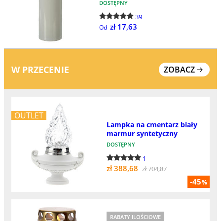
DOSTĘPNY
39
zł 17,63
Od
W PRZECENIE
ZOBACZ
OUTLET
Lampka na cmentarz biały
marmur syntetyczny
DOSTĘPNY
1
zł 388,68
zł 704,87
-45
%
RABATY ILOŚCIOWE