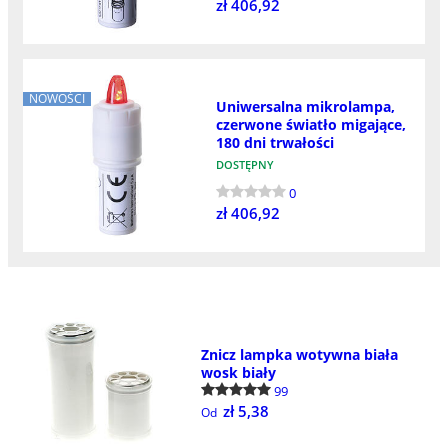
zł 406,92
NOWOŚCI
Uniwersalna mikrolampa,
czerwone światło migające,
180 dni trwałości
DOSTĘPNY
0
zł 406,92
Znicz lampka wotywna biała
wosk biały
99
zł 5,38
Od