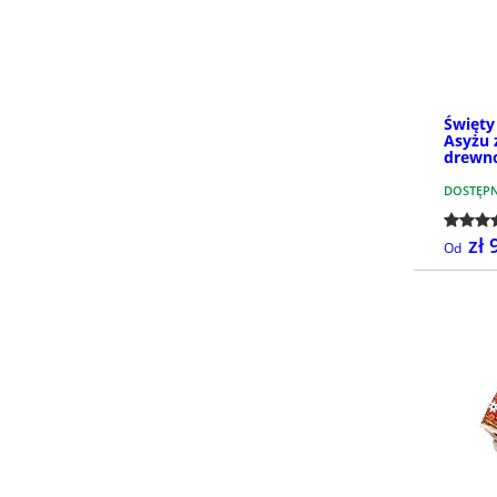
Święty
Asyżu 
drewno
DOSTĘP
zł 
Od