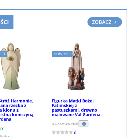
ŚCI
ZOBACZ
CI
NOWOŚCI
Stróż Harmonie,
Figurka Matki Bożej
ana rzeźba z
Fatimskiej z
 klonu z
pastuszkami, drewno
listną koniczyną,
malowane Val Gardena
rdena
NA ZAMÓWIENIE
NY
0
0