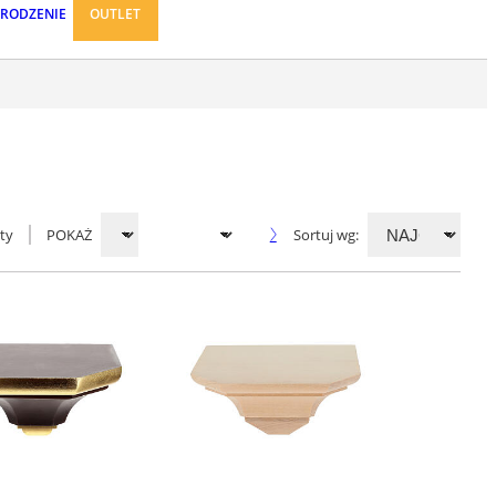
ARODZENIE
OUTLET
ty
POKAŻ
Sortuj wg: