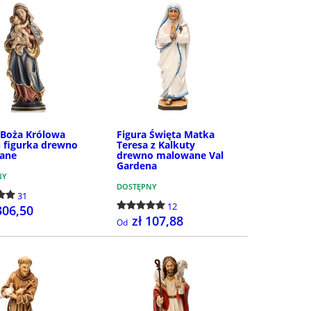
Boża Królowa
Figura Święta Matka
 figurka drewno
Teresa z Kalkuty
ane
drewno malowane Val
Gardena
NY
DOSTĘPNY
31
12
306,50
zł 107,88
Od
SZCZEGÓŁY
SZCZEGÓŁY