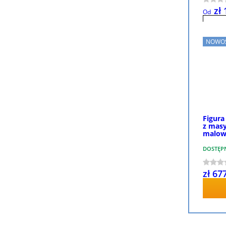
zł
Od
NOWOŚ
Figura
z masy
malow
DOSTĘP
zł 67