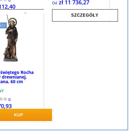
zł 11 736,27
Od
 112,40
SZCZEGÓŁY
SZCZEGÓŁY
CI
 świętego Rocha
 drewnianej,
ana, 60 cm
NY
0
70,93
KUP