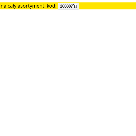
na cały asortyment, kod:
260807