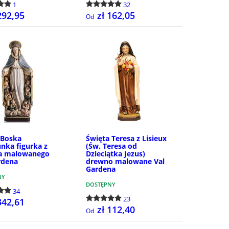
1
32
292,95
zł 162,05
Od
SZCZEGÓŁY
SZCZEGÓŁY
 Boska
Święta Teresa z Lisieux
nka figurka z
(Św. Teresa od
a malowanego
Dzieciątka Jezus)
rdena
drewno malowane Val
Gardena
NY
DOSTĘPNY
34
23
342,61
zł 112,40
Od
SZCZEGÓŁY
SZCZEGÓŁY