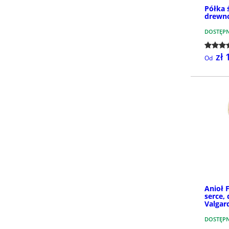
Półka ś
drewno
DOSTĘP
zł 
Od
Anioł 
serce,
Valgar
DOSTĘP