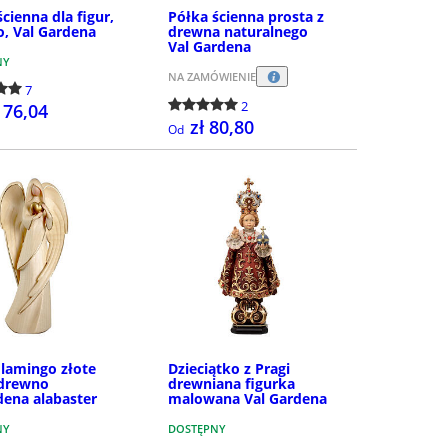
cienna dla figur,
Półka ścienna prosta z
, Val Gardena
drewna naturalnego
Val Gardena
NY
NA ZAMÓWIENIE
7
2
176,04
zł 80,80
Od
SZCZEGÓŁY
SZCZEGÓŁY
Flamingo złote
Dzieciątko z Pragi
 drewno
drewniana figurka
dena alabaster
malowana Val Gardena
NY
DOSTĘPNY