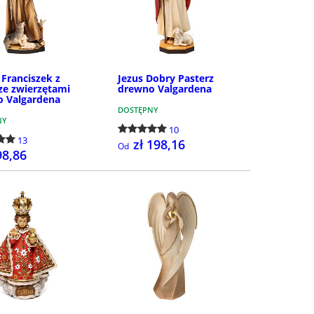
 Franciszek z
Jezus Dobry Pasterz
ze zwierzętami
drewno Valgardena
 Valgardena
DOSTĘPNY
NY
10
13
zł 198,16
Od
98,86
SZCZEGÓŁY
SZCZEGÓŁY