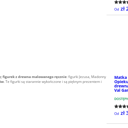
zł 
Od
mę
figurek z drewna malowanego ręcznie
: figurki Jezusa, Madonny
Matka
Opieku
ów
. Te figurki są starannie wykończone i są pięknym prezentem i
drewn
Val Ga
DOSTĘP
zł 
Od