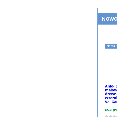
NOWO
NOWOŚ
Anioł 
malow
drewna
cztero
Val Ga
DOSTĘP