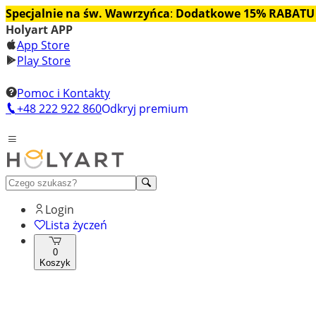
Specjalnie na św. Wawrzyńca
:
Dodatkowe 15% RABATU
Holyart APP
App Store
Play Store
Pomoc i Kontakty
+48 222 922 860
Odkryj premium
Login
Lista życzeń
0
Koszyk