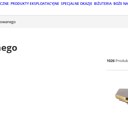
ICZNE
PRODUKTY EKSPLOATACYJNE
SPECJALNE OKAZJE
BIŻUTERIA
BOŻE N
alowanego
nego
1026
Produk