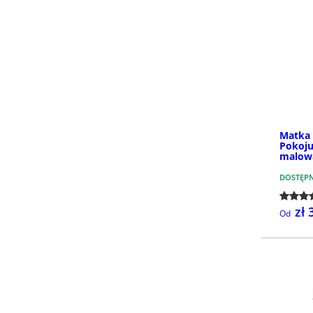
Matka 
Pokoju
malow
DOSTĘP
zł 
Od