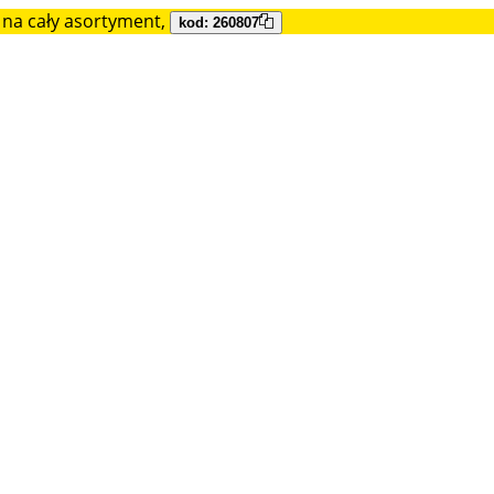
na cały asortyment,
kod: 260807