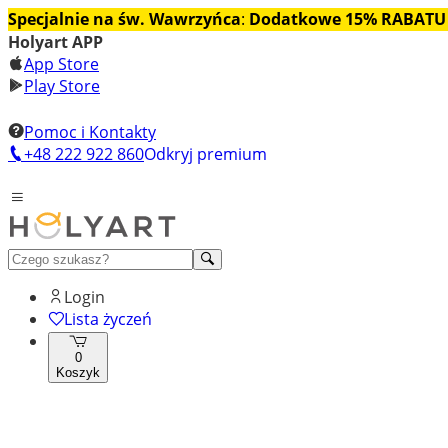
Specjalnie na św. Wawrzyńca
:
Dodatkowe 15% RABATU
Holyart APP
App Store
Play Store
Pomoc i Kontakty
+48 222 922 860
Odkryj premium
Login
Lista życzeń
0
Koszyk