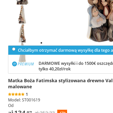
Previous
slide
Next
slide
Chciałbym otrzymać darmową wysyłkę dla tego a
DARMOWE wysyłki i do 1500€ oszczędn
tylko 40,20zł/rok
Matka Boża Fatimska stylizowana drewno Va
malowane
1
Model:
ST001619
Od
zł
134
zł 252,33
,97
-47%