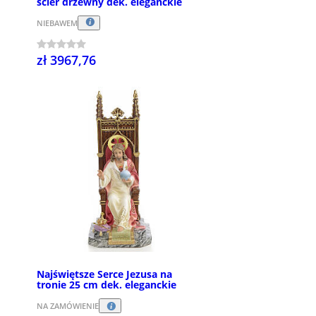
ścier drzewny dek. eleganckie
NIEBAWEM
zł 3967,76
Najświętsze Serce Jezusa na
tronie 25 cm dek. eleganckie
NA ZAMÓWIENIE