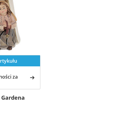
rtykułu
ości za
l Gardena