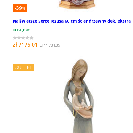
-39
%
Najświętsze Serce Jezusa 60 cm ścier drzewny dek. ekstra
DOSTĘPNY
zł 7176,01
zł 11 734,36
OUTLET