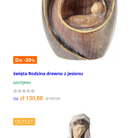
Do -39
%
święta Rodzina drewno z jesionu
DOSTĘPNY
zł 130,88
zł 157,51
Od
OUTLET