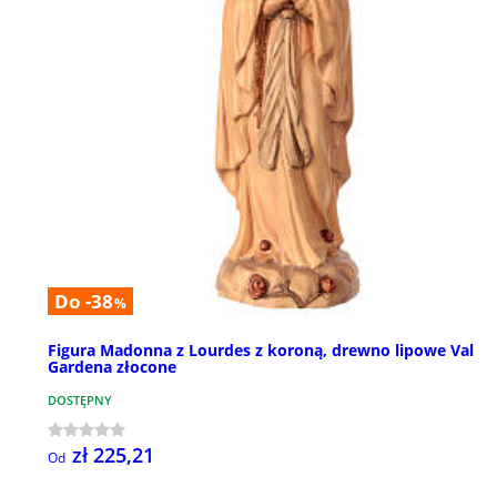
Do -38
%
Figura Madonna z Lourdes z koroną, drewno lipowe Val
Gardena złocone
DOSTĘPNY
zł 225,21
Od