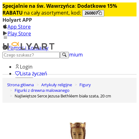
Specjalnie na św. Wawrzyńca
:
Dodatkowe 15%
RABATU
na cały asortyment, kod:
260807
Holyart APP
App Store
Play Store
Pomoc i Kontakty
+48 222 922 860
Odkryj premium
Login
Lista życzeń
Strona główna
Artykuły religijne
Figury
0
Figurki z drewna malowanego
Koszyk
Najświętsze Serce Jezusa Bethléem biała szata, 20 cm