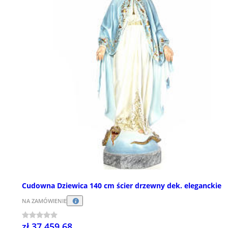
Cudowna Dziewica 140 cm ścier drzewny dek. eleganckie
NA ZAMÓWIENIE
zł 37 459,68