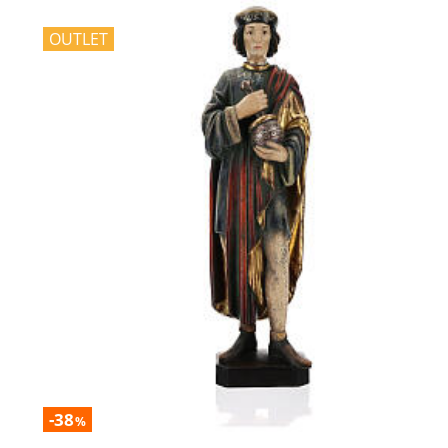
OUTLET
-38
%