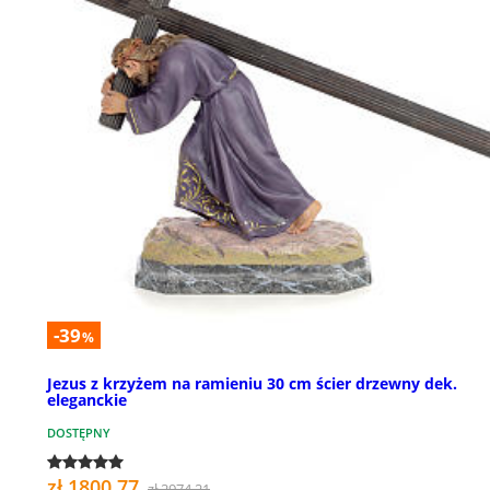
-39
%
Jezus z krzyżem na ramieniu 30 cm ścier drzewny dek.
eleganckie
DOSTĘPNY
zł 1800,77
zł 2974,21