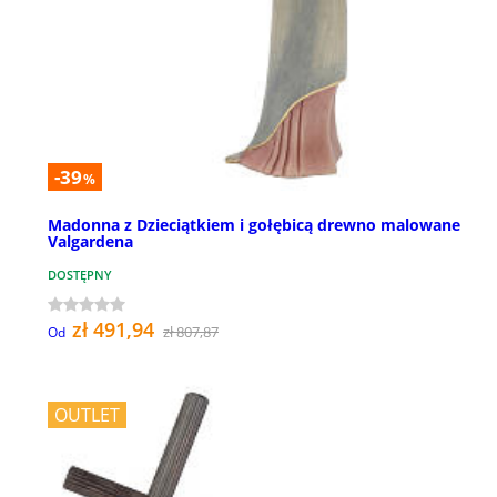
-39
%
Madonna z Dzieciątkiem i gołębicą drewno malowane
Valgardena
DOSTĘPNY
zł 491,94
zł 807,87
Od
OUTLET