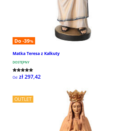
Do -39
%
Matka Teresa z Kalkuty
DOSTĘPNY
zł 297,42
Od
OUTLET