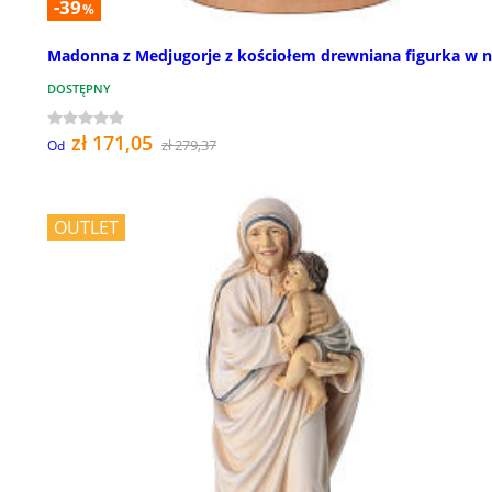
-39
%
Madonna z Medjugorje z kościołem drewniana figurka w n
DOSTĘPNY
zł 171,05
zł 279,37
Od
OUTLET