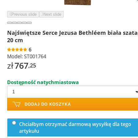
Previous slide
Next slide
Najświętsze Serce Jezusa Bethléem biała szata
20 cm
6
Model:
ST001764
zł
767
,25
Dostępność natychmiastowa
DODAJ DO KOSZYKA
Chciałbym otrzymać darmową wysyłkę dla tego
artykułu