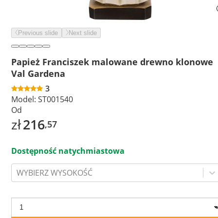
Previous slide
Next slide
Papież Franciszek malowane drewno klonowe
Val Gardena
3
Model:
ST001540
Od
zł
216
,57
Dostępność natychmiastowa
WYBIERZ WYSOKOŚĆ