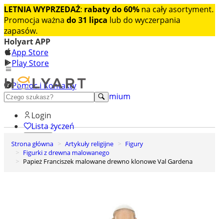
LETNIA WYPRZEDAŻ
:
rabaty do 60%
na cały asortyment.
Promocja ważna
do 31 lipca
lub do wyczerpania
zapasów.
Holyart APP
App Store
Play Store
Pomoc i Kontakty
+48 222 922 860
Odkryj premium
Login
Lista życzeń
Strona główna
Artykuły religijne
Figury
0
Figurki z drewna malowanego
Koszyk
Papież Franciszek malowane drewno klonowe Val Gardena