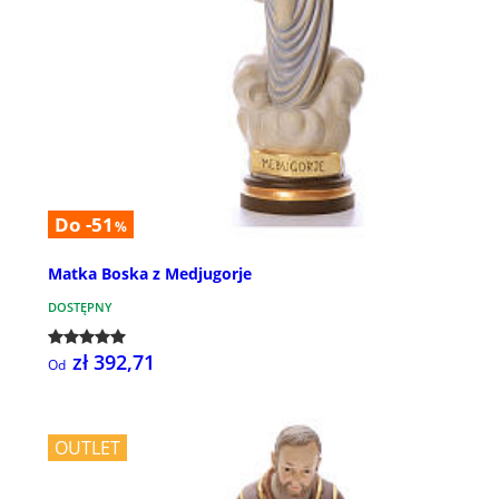
Do -51
%
Matka Boska z Medjugorje
DOSTĘPNY
zł 392,71
Od
OUTLET