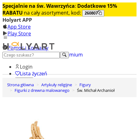
Specjalnie na św. Wawrzyńca
:
Dodatkowe 15%
RABATU
na cały asortyment, kod:
260807
Holyart APP
App Store
Play Store
Pomoc i Kontakty
+48 222 922 860
Odkryj premium
Login
Lista życzeń
Strona główna
Artykuły religijne
Figury
0
Figurki z drewna malowanego
Św. Michał Archanioł
Koszyk