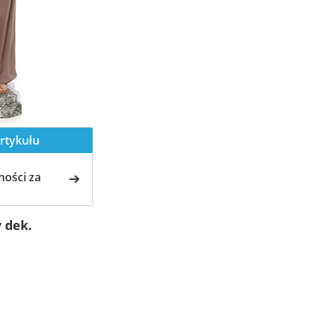
rtykułu
ości za
 dek.