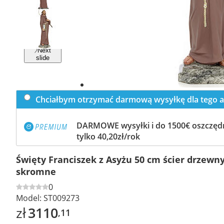
Previous
slide
Next
slide
Chciałbym otrzymać darmową wysyłkę dla tego a
DARMOWE wysyłki i do 1500€ oszczędn
tylko 40,20zł/rok
Święty Franciszek z Asyżu 50 cm ścier drzewny
skromne
0
Model:
ST009273
zł
3110
,11