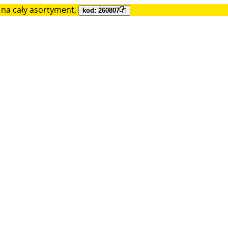
na cały asortyment,
kod: 260807