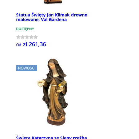
Statua Święty Jan Klimak drewno
malowane, Val Gardena
DOSTĘPNY
zł 261,36
Od
NOWOŚCI
Święta Katarzyna ze Sieny rzeźba