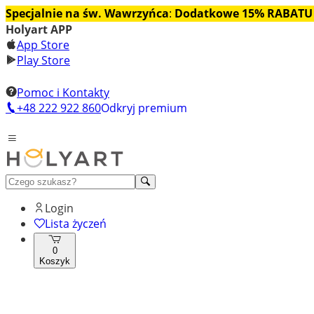
Specjalnie na św. Wawrzyńca
:
Dodatkowe 15% RABATU
Holyart APP
App Store
Play Store
Pomoc i Kontakty
+48 222 922 860
Odkryj premium
Login
Lista życzeń
0
Koszyk