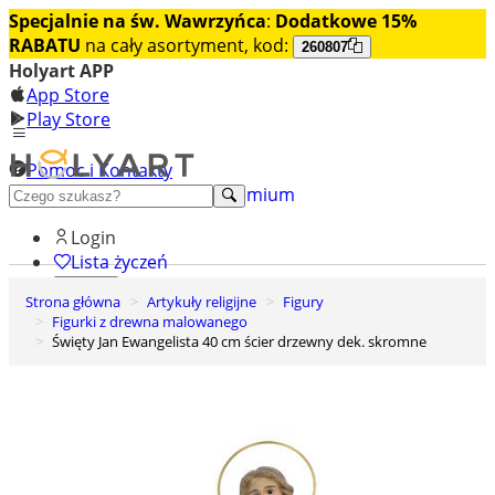
Specjalnie na św. Wawrzyńca
:
Dodatkowe 15%
RABATU
na cały asortyment, kod:
260807
Holyart APP
App Store
Play Store
Pomoc i Kontakty
+48 222 922 860
Odkryj premium
Login
Lista życzeń
Strona główna
Artykuły religijne
Figury
0
Figurki z drewna malowanego
Koszyk
Święty Jan Ewangelista 40 cm ścier drzewny dek. skromne