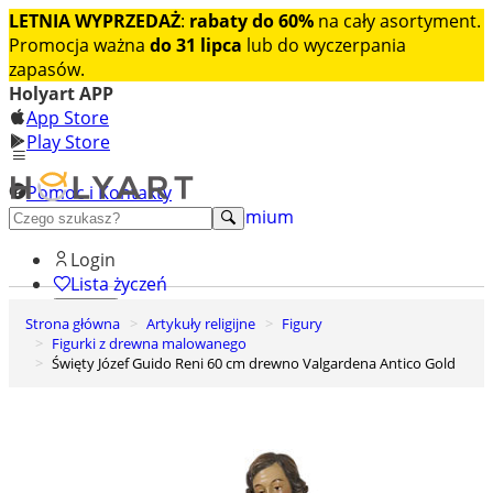
LETNIA WYPRZEDAŻ
:
rabaty do 60%
na cały asortyment.
Promocja ważna
do 31 lipca
lub do wyczerpania
zapasów.
Holyart APP
App Store
Play Store
Pomoc i Kontakty
+48 222 922 860
Odkryj premium
Login
Lista życzeń
Strona główna
Artykuły religijne
Figury
0
Figurki z drewna malowanego
Koszyk
Święty Józef Guido Reni 60 cm drewno Valgardena Antico Gold