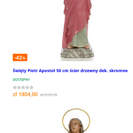
-42
%
Święty Piotr Apostoł 50 cm ścier drzewny dek. skromne
DOSTĘPNY
zł 1804,00
zł 3115,18