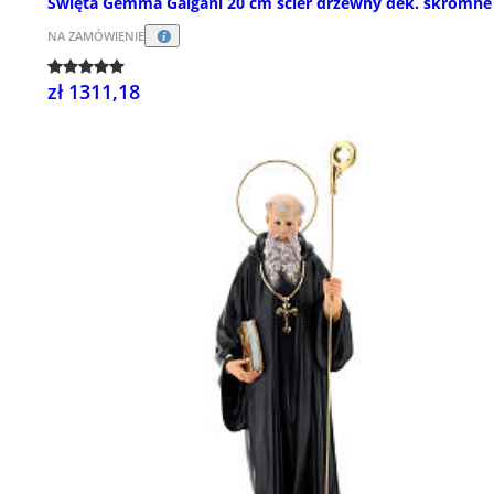
Święta Gemma Galgani 20 cm ścier drzewny dek. skromne
NA ZAMÓWIENIE
zł 1311,18