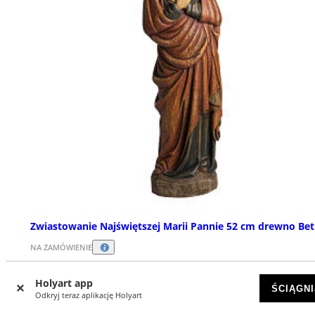
Zwiastowanie Najświętszej Marii Pannie 52 cm drewno Be
NA ZAMÓWIENIE
zł 4973,43
Holyart app
ŚCIĄGNI
Odkryj teraz aplikację Holyart