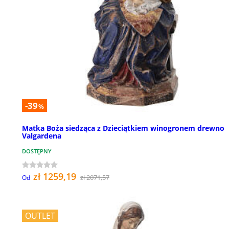
-39
%
Matka Boża siedząca z Dzieciątkiem winogronem drewno
Valgardena
DOSTĘPNY
zł 1259,19
zł 2071,57
Od
OUTLET