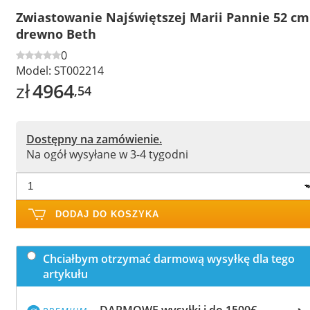
Zwiastowanie Najświętszej Marii Pannie 52 cm
drewno Beth
0
Model:
ST002214
zł
4964
,54
Dostępny na zamówienie.
Na ogół wysyłane w 3-4 tygodni
DODAJ DO KOSZYKA
Chciałbym otrzymać darmową wysyłkę dla tego
artykułu
DARMOWE wysyłki i do 1500€