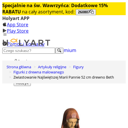
Specjalnie na św. Wawrzyńca
:
Dodatkowe 15%
RABATU
na cały asortyment, kod:
260807
Holyart APP
App Store
Play Store
Pomoc i Kontakty
+48 222 922 860
Odkryj premium
Login
Strona główna
Artykuły religijne
Figury
Lista życzeń
Figurki z drewna malowanego
Zwiastowanie Najświętszej Marii Pannie 52 cm drewno Beth
0
Koszyk