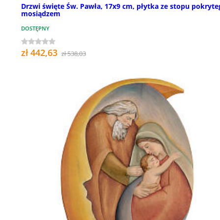
Drzwi święte Św. Pawła, 17x9 cm, płytka ze stopu pokryte
mosiądzem
DOSTĘPNY
zł 442,63
zł 538,03