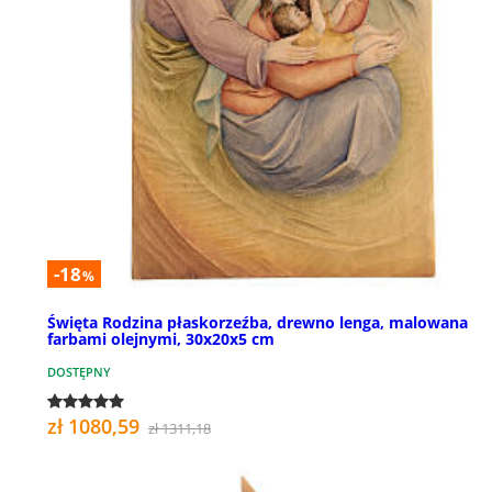
-18
%
Święta Rodzina płaskorzeźba, drewno lenga, malowana
farbami olejnymi, 30x20x5 cm
DOSTĘPNY
zł 1080,59
zł 1311,18