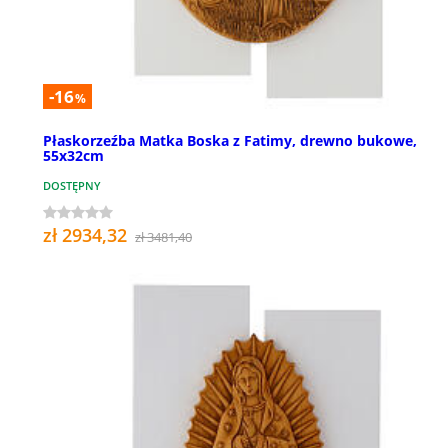
-16
%
Płaskorzeźba Matka Boska z Fatimy, drewno bukowe,
55x32cm
DOSTĘPNY
zł 2934,32
zł 3481,40