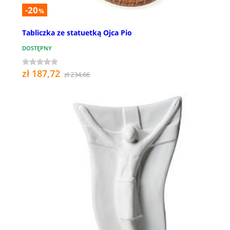
-20
%
Tabliczka ze statuetką Ojca Pio
DOSTĘPNY
zł 187,72
zł 234,66