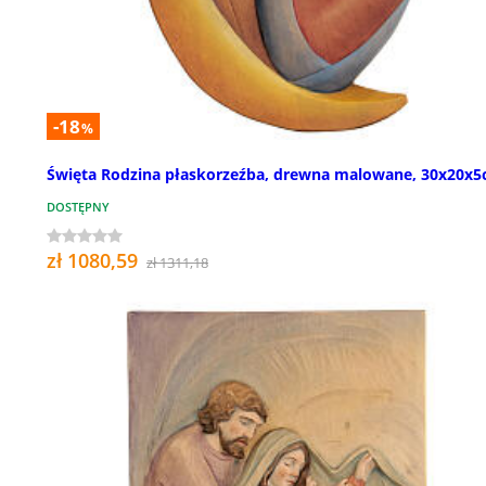
-18
%
Święta Rodzina płaskorzeźba, drewna malowane, 30x20x
DOSTĘPNY
zł 1080,59
zł 1311,18