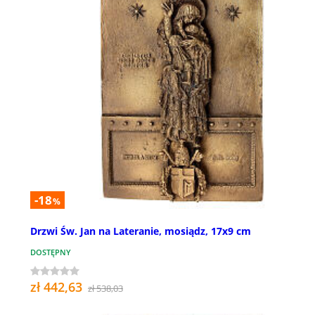
-18
%
Drzwi Św. Jan na Lateranie, mosiądz, 17x9 cm
DOSTĘPNY
zł 442,63
zł 538,03