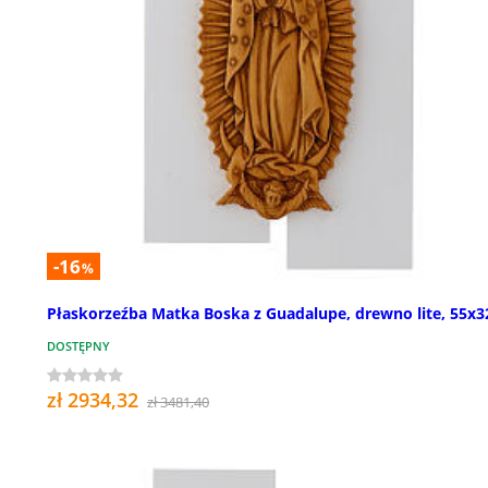
-16
%
Płaskorzeźba Matka Boska z Guadalupe, drewno lite, 55x
DOSTĘPNY
zł 2934,32
zł 3481,40