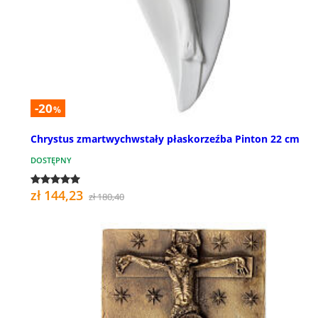
-20
%
Chrystus zmartwychwstały płaskorzeźba Pinton 22 cm
DOSTĘPNY
zł 144,23
zł 180,40