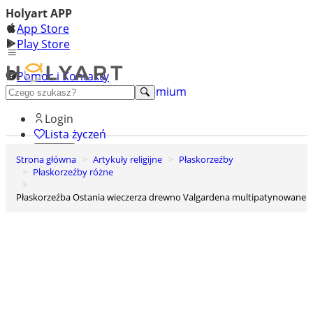
Holyart APP
App Store
Play Store
Pomoc i Kontakty
+48 222 922 860
Odkryj premium
Login
Lista życzeń
Strona główna
Artykuły religijne
Płaskorzeźby
0
Płaskorzeźby różne
Koszyk
Płaskorzeźba Ostania wieczerza drewno Valgardena multipatynowane