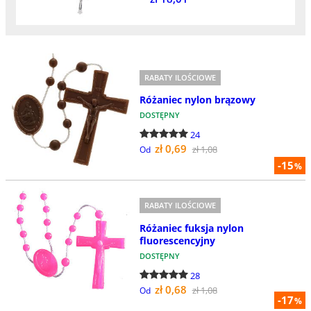
RABATY ILOŚCIOWE
Różaniec nylon brązowy
DOSTĘPNY
24
zł 0,69
zł 1,08
Od
-15
%
RABATY ILOŚCIOWE
Różaniec fuksja nylon
fluorescencyjny
DOSTĘPNY
28
zł 0,68
zł 1,08
Od
-17
%