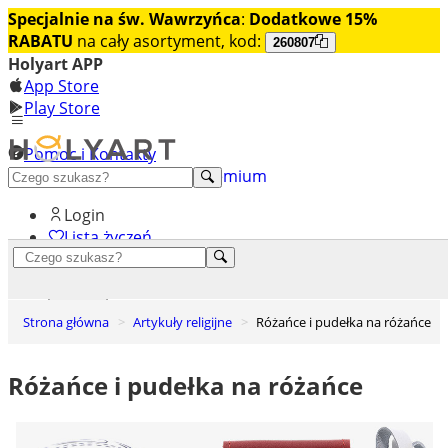
Specjalnie na św. Wawrzyńca
:
Dodatkowe 15%
RABATU
na cały asortyment, kod:
260807
Holyart APP
App Store
Play Store
Pomoc i Kontakty
+48 222 922 860
Odkryj premium
Login
Lista życzeń
0
Koszyk
Strona główna
Artykuły religijne
Różańce i pudełka na różańce
Różańce i pudełka na różańce