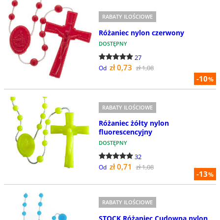
RABATY ILOŚCIOWE
Różaniec nylon czerwony
DOSTĘPNY
27
zł 0,73
zł 1,08
Od
-10
%
RABATY ILOŚCIOWE
Różaniec żółty nylon
fluorescencyjny
DOSTĘPNY
32
zł 0,71
zł 1,08
Od
-13
%
RABATY ILOŚCIOWE
STOCK Różaniec Cudowna nylon