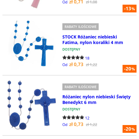
zł 0,71
zł 1,08
Od
-13
%
RABATY ILOŚCIOWE
STOCK Różaniec niebieski
Fatima, nylon koraliki 4 mm
DOSTĘPNY
18
zł 0,73
zł 1,22
Od
-20
%
RABATY ILOŚCIOWE
Różaniec nylon niebieski Święty
Benedykt 6 mm
DOSTĘPNY
12
zł 0,73
zł 1,22
Od
-20
%