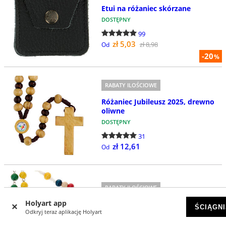
Etui na różaniec skórzane
DOSTĘPNY
99
zł 5,03
zł 8,98
Od
-20
%
RABATY ILOŚCIOWE
Różaniec Jubileusz 2025, drewno
oliwne
DOSTĘPNY
31
zł 12,61
Od
RABATY ILOŚCIOWE
Holyart app
Różaniec misyjny
ŚCIĄGNI
Odkryj teraz aplikację Holyart
NA ZAMÓWIENIE