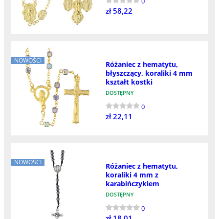
0
zł 58,22
NOWOŚCI
Różaniec z hematytu,
błyszczący, koraliki 4 mm
kształt kostki
DOSTĘPNY
0
zł 22,11
NOWOŚCI
Różaniec z hematytu,
koraliki 4 mm z
karabińczykiem
DOSTĘPNY
0
zł 18,01