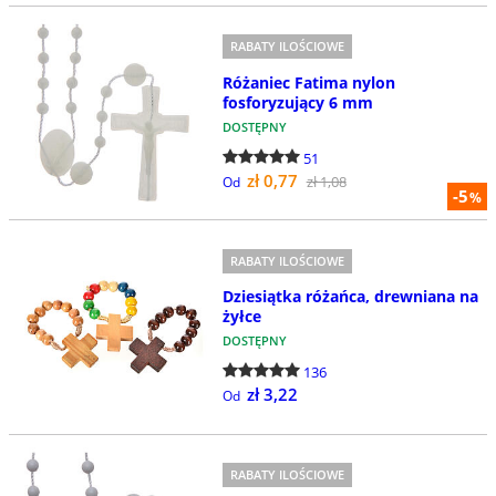
RABATY ILOŚCIOWE
Różaniec Fatima nylon
fosforyzujący 6 mm
DOSTĘPNY
51
zł 0,77
zł 1,08
Od
-5
%
RABATY ILOŚCIOWE
Dziesiątka różańca, drewniana na
żyłce
DOSTĘPNY
136
zł 3,22
Od
RABATY ILOŚCIOWE