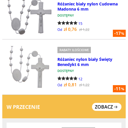
Różaniec biały nylon Cudowna
Madonna 6 mm
DOSTĘPNY
15
zł 0,76
zł 1,22
Od
-17
%
RABATY ILOŚCIOWE
Różaniec nylon biały Święty
Benedykt 6 mm
DOSTĘPNY
12
zł 0,81
zł 1,22
Od
-11
%
W PRZECENIE
ZOBACZ