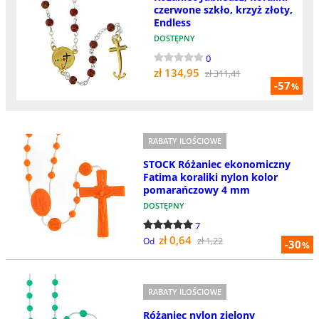
czerwone szkło, krzyż złoty,
Endless
DOSTĘPNY
0
zł 134,95
zł 311,41
-57
%
RABATY ILOŚCIOWE
STOCK Różaniec ekonomiczny
Fatima koraliki nylon kolor
pomarańczowy 4 mm
DOSTĘPNY
7
zł 0,64
zł 1,22
Od
-30
%
RABATY ILOŚCIOWE
Różaniec nylon zielony