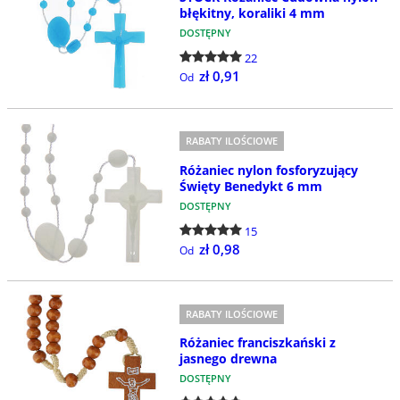
błękitny, koraliki 4 mm
DOSTĘPNY
22
zł 0,91
Od
RABATY ILOŚCIOWE
Różaniec nylon fosforyzujący
Święty Benedykt 6 mm
DOSTĘPNY
15
zł 0,98
Od
RABATY ILOŚCIOWE
Różaniec franciszkański z
jasnego drewna
DOSTĘPNY