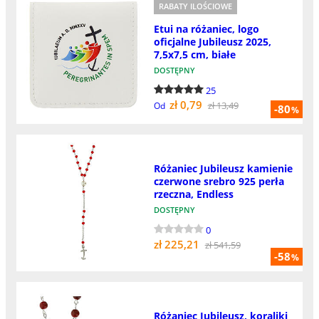
RABATY ILOŚCIOWE
Etui na różaniec, logo
oficjalne Jubileusz 2025,
7,5x7,5 cm, białe
DOSTĘPNY
25
zł 0,79
zł 13,49
Od
-80
%
Różaniec Jubileusz kamienie
czerwone srebro 925 perła
rzeczna, Endless
DOSTĘPNY
0
zł 225,21
zł 541,59
-58
%
Różaniec Jubileusz, koraliki