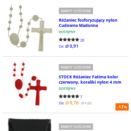
RABATY ILOŚCIOWE
Różaniec fosforyzujący nylon
Cudowna Madonna
DOSTĘPNY
20
zł 0,91
Od
RABATY ILOŚCIOWE
STOCK Różaniec Fatima kolor
czerwony, koraliki nylon 4 mm
DOSTĘPNY
7
zł 0,76
zł 1,22
Od
-17
%
RABATY ILOŚCIOWE