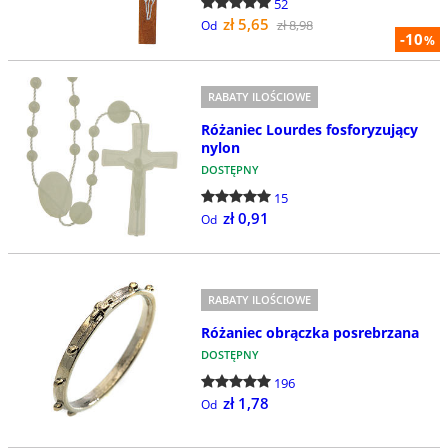
52
zł 5,65
zł 8,98
Od
-10
%
RABATY ILOŚCIOWE
Różaniec Lourdes fosforyzujący
nylon
DOSTĘPNY
15
zł 0,91
Od
RABATY ILOŚCIOWE
Różaniec obrączka posrebrzana
DOSTĘPNY
196
zł 1,78
Od