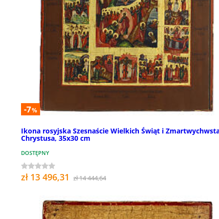
-7
%
Ikona rosyjska Szesnaście Wielkich Świąt i Zmartwychwst
Chrystusa, 35x30 cm
DOSTĘPNY
zł 13 496,31
zł 14 444,64