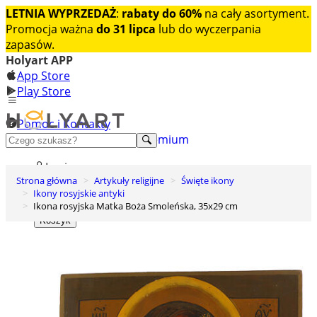
LETNIA WYPRZEDAŻ
:
rabaty do 60%
na cały asortyment.
Promocja ważna
do 31 lipca
lub do wyczerpania
zapasów.
Holyart APP
App Store
Play Store
Pomoc i Kontakty
+48 222 922 860
Odkryj premium
Login
Strona główna
Artykuły religijne
Święte ikony
Lista życzeń
Ikony rosyjskie antyki
Ikona rosyjska Matka Boża Smoleńska, 35x29 cm
0
Koszyk