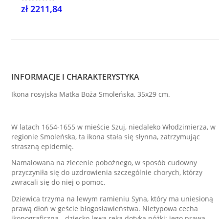
zł 2211,84
INFORMACJE I CHARAKTERYSTYKA
Ikona rosyjska Matka Boża Smoleńska, 35x29 cm.
W latach 1654-1655 w mieście Szuj, niedaleko Włodzimierza, w
regionie Smoleńska, ta ikona stała się słynna, zatrzymując
straszną epidemię.
Namalowana na zlecenie pobożnego, w sposób cudowny
przyczyniła się do uzdrowienia szczególnie chorych, którzy
zwracali się do niej o pomoc.
Dziewica trzyma na lewym ramieniu Syna, który ma uniesioną
prawą dłoń w geście błogosławieństwa. Nietypowa cecha
ikonograficzna - dziecko lewą ręką dotyka nóżki; jego prawa