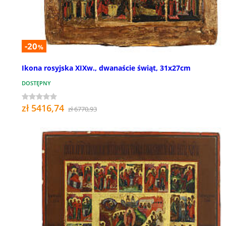
-20
%
Ikona rosyjska XIXw., dwanaście świąt, 31x27cm
DOSTĘPNY
zł 5416,74
zł 6770,93