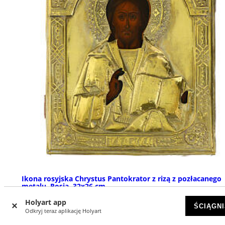
Ikona rosyjska Chrystus Pantokrator z rizą z pozłacanego
metalu, Rosja, 32x26 cm
DOSTĘPNY
Holyart app
ŚCIĄGNI
Odkryj teraz aplikację Holyart