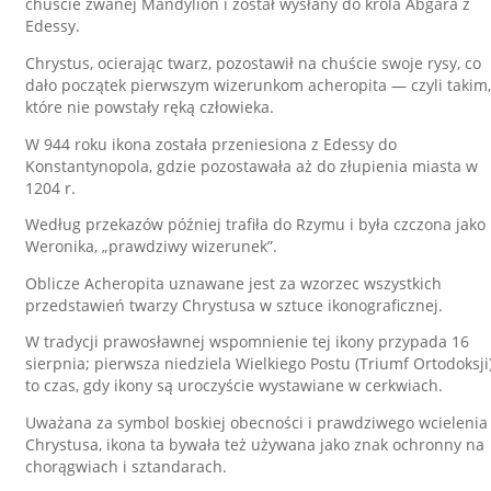
chuście zwanej Mandylion i został wysłany do króla Abgara z
Edessy.
Chrystus, ocierając twarz, pozostawił na chuście swoje rysy, co
dało początek pierwszym wizerunkom acheropita — czyli takim,
które nie powstały ręką człowieka.
W 944 roku ikona została przeniesiona z Edessy do
Konstantynopola, gdzie pozostawała aż do złupienia miasta w
1204 r.
Według przekazów później trafiła do Rzymu i była czczona jako
Weronika, „prawdziwy wizerunek”.
Oblicze Acheropita uznawane jest za wzorzec wszystkich
przedstawień twarzy Chrystusa w sztuce ikonograficznej.
W tradycji prawosławnej wspomnienie tej ikony przypada 16
sierpnia; pierwsza niedziela Wielkiego Postu (Triumf Ortodoksji
to czas, gdy ikony są uroczyście wystawiane w cerkwiach.
Uważana za symbol boskiej obecności i prawdziwego wcielenia
Chrystusa, ikona ta bywała też używana jako znak ochronny na
chorągwiach i sztandarach.