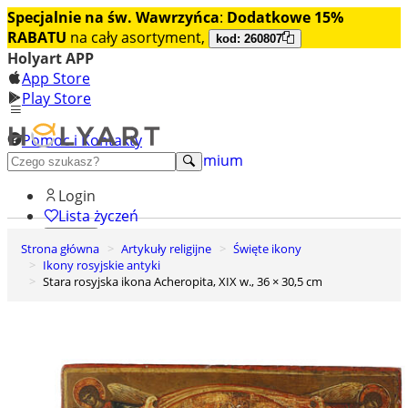
Specjalnie na św. Wawrzyńca
:
Dodatkowe 15%
RABATU
na cały asortyment,
kod: 260807
Holyart APP
App Store
Play Store
Pomoc i Kontakty
+48 222 922 860
Odkryj premium
Login
Lista życzeń
Strona główna
Artykuły religijne
Święte ikony
0
Ikony rosyjskie antyki
Koszyk
Stara rosyjska ikona Acheropita, XIX w., 36 × 30,5 cm